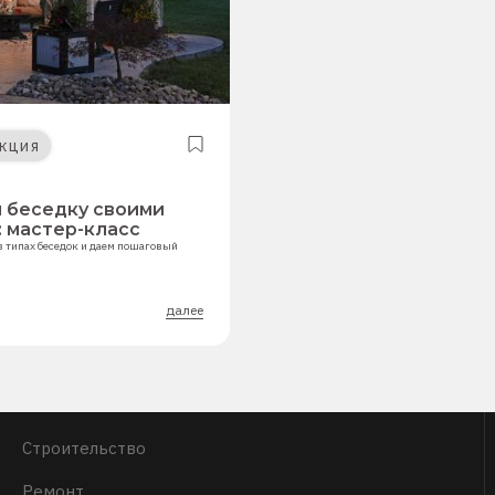
кция
 беседку своими
: мастер-класс
в типах беседок и даем пошаговый
далее
Строительство
Ремонт