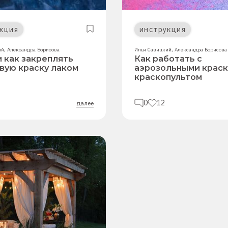
кция
инструкция
ий
,
Александра Борисова
Илья Савицкий
,
Александра Борисова
и как закреплять
Как работать с
вую краску лаком
аэрозольными краск
краскопультом
0
12
далее