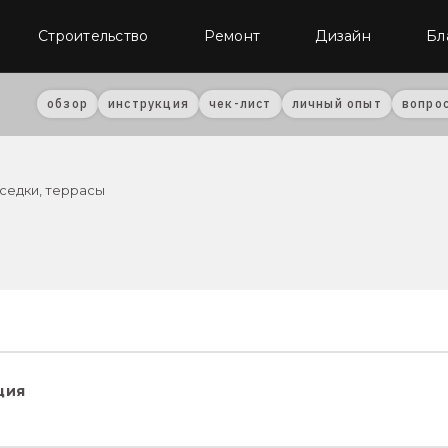
Строительство
Ремонт
Дизайн
Бл
обзор
инструкция
чек-лист
личный опыт
вопро
седки, террасы
ция