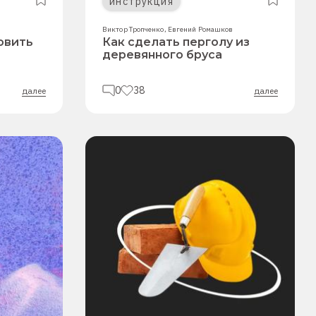
инструкция
Виктор Тропченко
,
Евгений Ромашков
овить
Как сделать перголу из
деревянного бруса
0
38
далее
далее