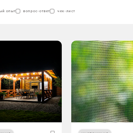
ый опыт
вопрос-ответ
чек-лист