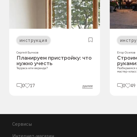
инструкция
инстру
Сергей Бычков
Егор Осипов
Планируем пристройку: что
Строим
нужно учесть
руками
Терраса или веранда?
Разбираемся 
мастер-класс
0
17
0
49
далее
Сервисы
Интернет-магазин