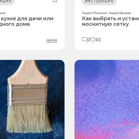
кция
инструкция
оров
Андрей Минаков
,
Андрей Фадеев
 кухня для дачи или
Как выбрать и устан
дного дома
москитную сетку
0
45
далее