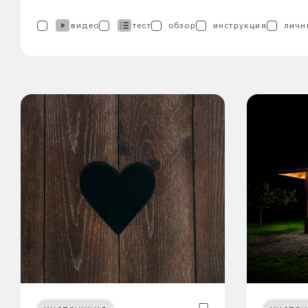
видео
тест
обзор
инструкция
личн