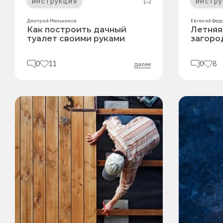
инструкция
инстру
Дмитрий Мельников
Евгений Фед
Как построить дачный
Летняя
туалет своими руками
загоро
0
11
0
8
далее