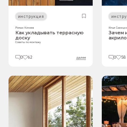
инструкция
инстру
Роман Кочнев
Илья Савицк
Как укладывать террасную
Зачем 
доску
акрило
Советы по монтажу
0
62
0
58
далее