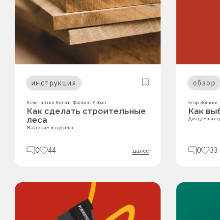
инструкция
обзор
Константин Килат
,
Филипп Урбан
Егор Золкин
Как сделать строительные
Как вы
леса
Для дома и с
Мастерим из дерева
0
44
0
33
далее