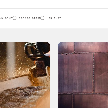
ый опыт
вопрос-ответ
чек-лист