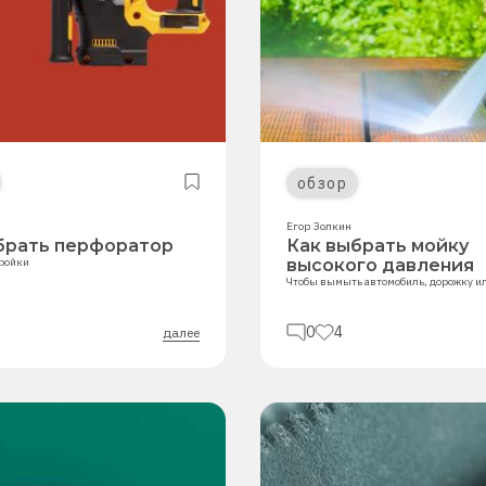
обзор
Егор Золкин
брать перфоратор
Как выбрать мойку
тройки
высокого давления
Чтобы вымыть автомобиль, дорожку и
0
4
далее