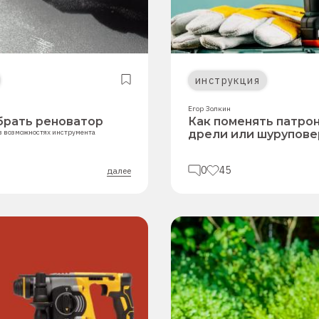
инструкция
Егор Золкин
брать реноватор
Как поменять патрон
в возможностях инструмента
дрели или шурупове
0
45
далее