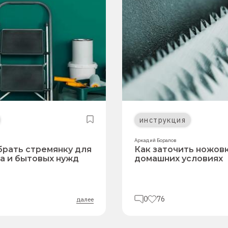
инструкция
Аркадий Боралов
брать стремянку для
Как заточить ножовк
а и бытовых нужд
домашних условиях
0
76
далее