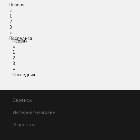
Первая
«
1
2
3
»
Последняя
Первая
«
1
2
3
»
Последняя
Сервисы
Интернет-магазин
О проекте