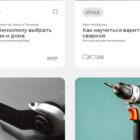
обзор
лиантов
,
Никита Поспелов
Георгий Ерахтин
бензопилу выбрать
Как научиться варит
чи и дома
сваркой
ые критерии выбора
Инструкция для начинающих
0
268
далее