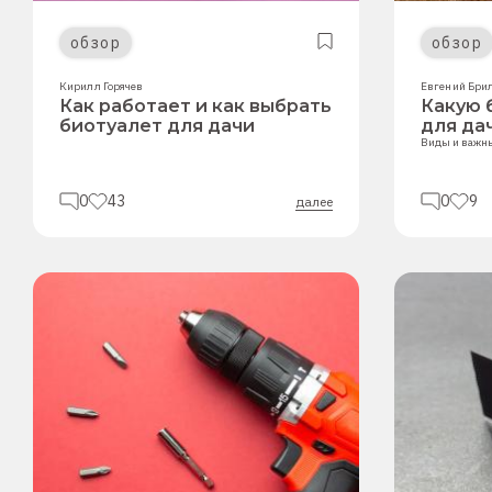
обзор
обзор
Кирилл Горячев
Евгений Бри
Как работает и как выбрать
Какую 
биотуалет для дачи
для да
Виды и важн
0
43
0
9
далее