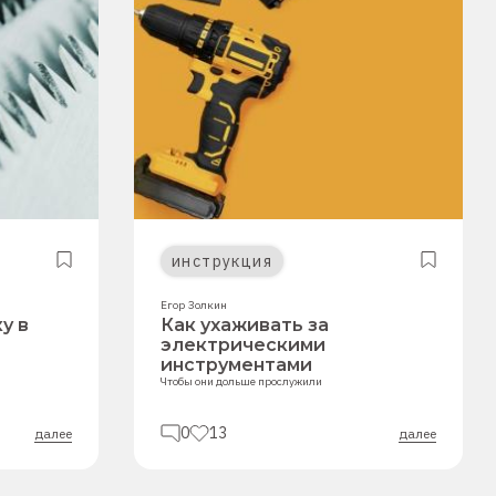
инструкция
Егор Золкин
у в
Как ухаживать за
электрическими
инструментами
Чтобы они дольше прослужили
0
13
далее
далее