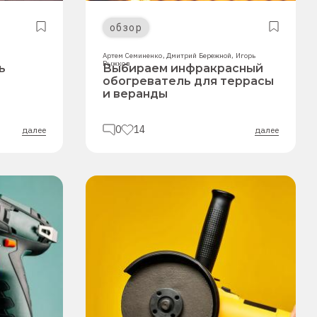
обзор
Артем Семиненко
,
Дмитрий Бережной
,
Игорь
Рыжков
ь
Выбираем инфракрасный
обогреватель для террасы
и веранды
0
14
далее
далее