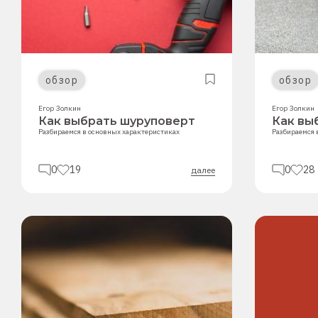
обзор
обзор
Егор Золкин
Егор Золкин
Как выбрать шуруповерт
Как вы
Разбираемся в основных характеристиках
Разбираемся 
0
19
0
28
далее