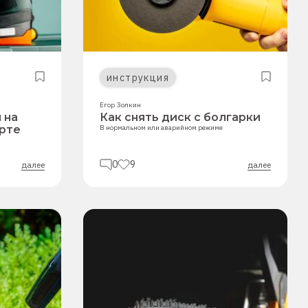
инструкция
Егор Золкин
 на
Как снять диск с болгарки
рте
В нормальном или аварийном режиме
0
9
далее
далее