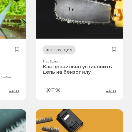
инструкция
Егор Золкин
Как правильно установить
цепь на бензопилу
ли фасад
0
36
далее
далее