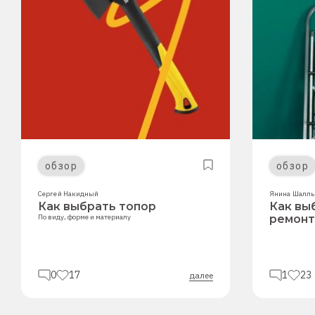
обзор
обзор
Сергей Накидный
Янина Шалль
Как выбрать топор
Как вы
По виду, форме и материалу
ремонт
0
17
1
23
далее