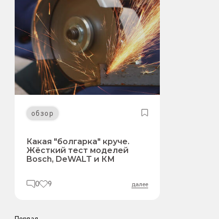
обзор
Какая "болгарка" круче.
Жёсткий тест моделей
Bosch, DeWALT и КМ
0
9
далее