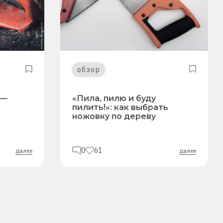
обзор
 —
«Пила, пилю и буду
пилить!»: как выбрать
ножовку по дереву
0
61
далее
далее