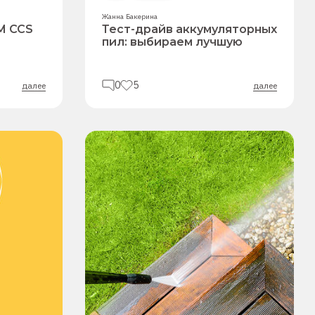
Жанна Бакерина
М ССS
Тест-драйв аккумуляторных
пил: выбираем лучшую
0
5
далее
далее