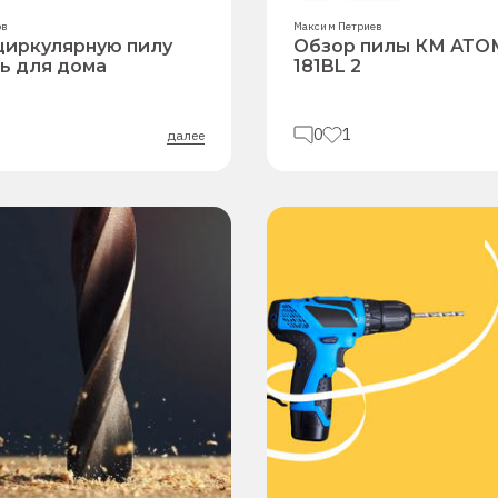
ов
Максим Петриев
циркулярную пилу
Обзор пилы КМ АТО
ь для дома
181BL 2
0
1
далее