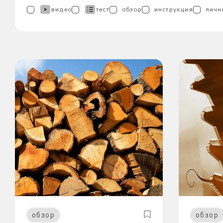
видео
тест
обзор
инструкция
личн
обзор
обзор