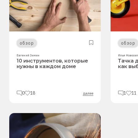
обзор
обзор
Евгений Зимин
Илья Новосе
10 инструментов, которые
Тачка д
нужны в каждом доме
как вы
0
18
1
11
далее