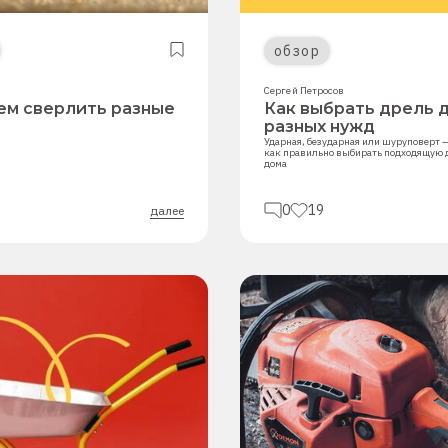
обзор
в
Сергей Петросов
чем сверлить разные
Как выбрать дрель 
разных нужд
Ударная, безударная или шуруповерт —
как правильно выбирать подходящую 
дома
0
19
далее