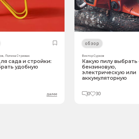
обзор
лов
,
Полина Стрижак
Виктор Сурков
ля сада и стройки:
Какую пилу выбрать
брать удобную
бензиновую,
электрическую или
аккумуляторную
0
30
далее