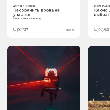
Дмитрий Пестеров
Виктор Сурк
Как хранить дрова на
Какую 
участке
выбрат
Складываем поленницу
0
37
0
60
далее