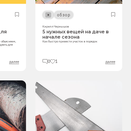
обзор
Кирилл Чернышов
для
5 нужных вещей на даче в
начале сезона
 объясняем,
Как быстро привести участок в порядок
дрель для
0
1
далее
далее