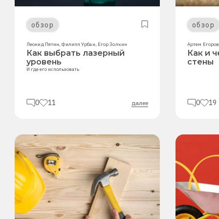
обзор
обзор
Леонид Пятин
,
Филипп Урбан
,
Егор Золкин
Артем Егоро
Как выбрать лазерный
Как и 
уровень
стены
И где его использовать
0
11
0
19
далее