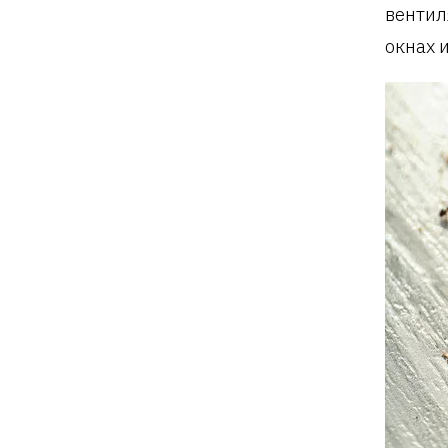
вентил
окнах 