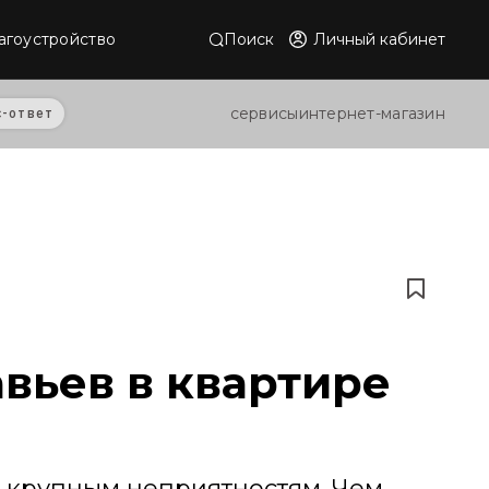
Поиск
Личный кабинет
агоустройство
сервисы
интернет-магазин
с-ответ
авьев в квартире
к крупным неприятностям. Чем