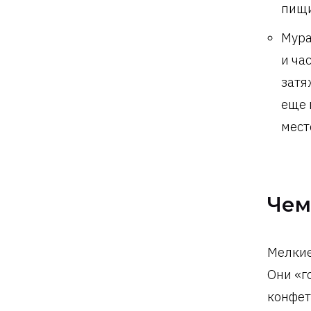
пищи
Мура
и ча
затя
еще 
мест
Чем
Мелкие
Они «г
конфет