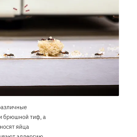
различные
и брюшной тиф, а
еносят яйца
зывают аллергию,