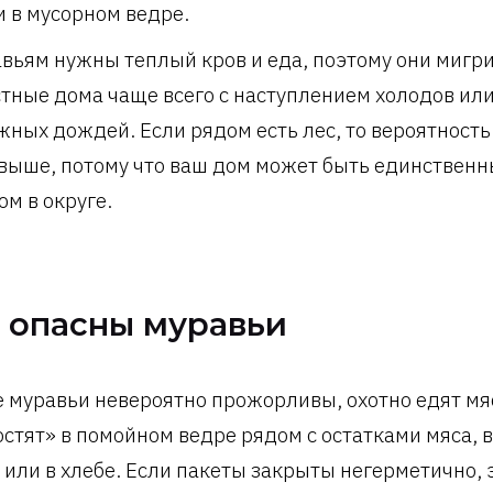
 в мусорном ведре.
вьям нужны теплый кров и еда, поэтому они мигр
стные дома чаще всего с наступлением холодов ил
жных дождей. Если рядом есть лес, то вероятность
выше, потому что ваш дом может быть единствен
ом в округе.
 опасны муравьи
 муравьи невероятно прожорливы, охотно едят мя
остят» в помойном ведре рядом с остатками мяса, 
 или в хлебе. Если пакеты закрыты негерметично,