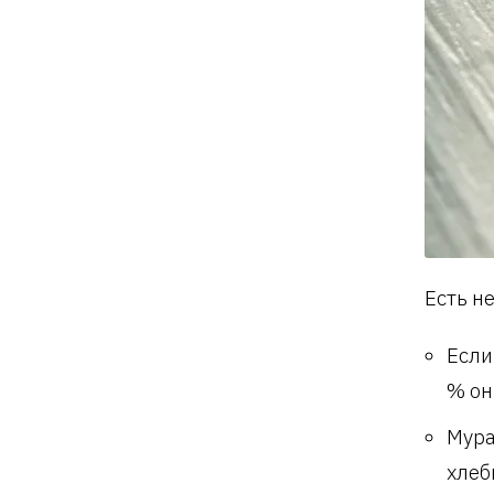
Есть н
Если
% он
Мура
хлеб