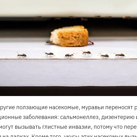
другие ползающие насекомые, муравьи переносят 
ионные заболевания: сальмонеллез, дизентерию 
могут вызывать глистные инвазии, потому что пер
в на лапках. Кроме того, укусы этих насекомых вы