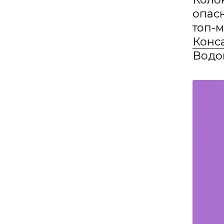
опасн
топ-
Конс
Водо