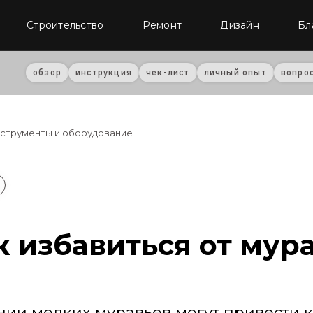
Строительство
Ремонт
Дизайн
Бл
обзор
инструкция
чек-лист
личный опыт
вопро
струменты и оборудование
к избавиться от мур
нии мелких муравьев могут привести 