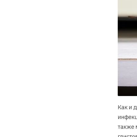
Как и 
инфекц
также 
глисто