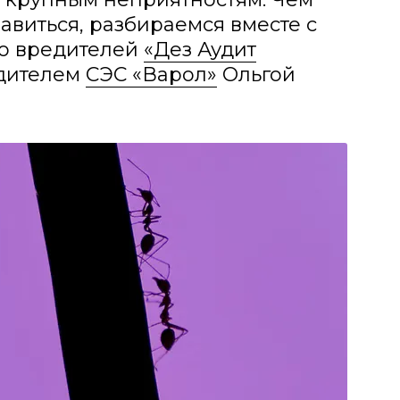
бавиться, разбираемся вместе c
ю вредителей
«Дез Аудит
дителем
СЭС «Варол»
Ольгой