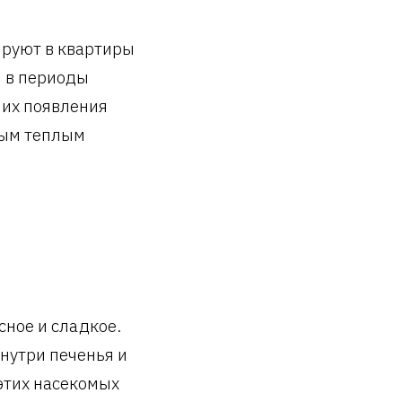
ируют в квартиры
и в периоды
 их появления
ным теплым
сное и сладкое.
внутри печенья и
 этих насекомых