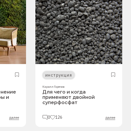
инструкция
Кирилл Горячев
енение
Для чего и когда
ры и
применяют двойной
суперфосфат
0
126
далее
далее