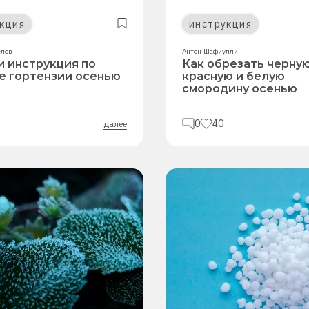
кция
инструкция
елов
Антон Шафиуллин
и инструкция по
Как обрезать черную
е гортензии осенью
красную и белую
смородину осенью
0
40
далее