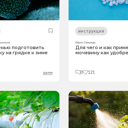
инструкция
ьников
Ефим Свиридо
енью подготовить
Для чего и как прим
у на грядке к зиме
мочевину как удобр
0
121
далее