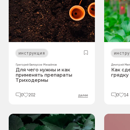
инструкция
инстру
Григорий Белоусов-Михайлов
Дмитрий Мел
Для чего нужны и как
Как сд
применять препараты
грядку
Триходермы
0
202
0
14
далее