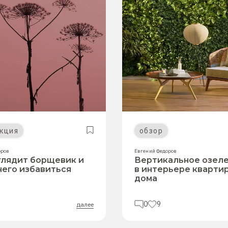
кция
обзор
оров
Евгений Федоров
глядит борщевик и
Вертикальное озел
 него избавиться
в интерьере кварти
дома
0
9
далее