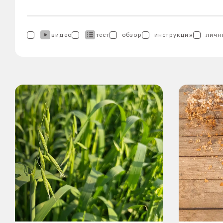
видео
тест
обзор
инструкция
личн