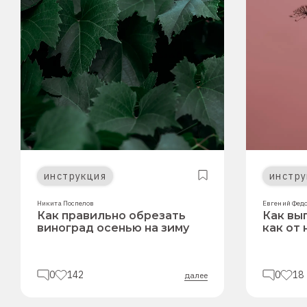
инструкция
инстру
Никита Поспелов
Евгений Фед
Как правильно обрезать
Как вы
виноград осенью на зиму
как от
0
142
0
18
далее