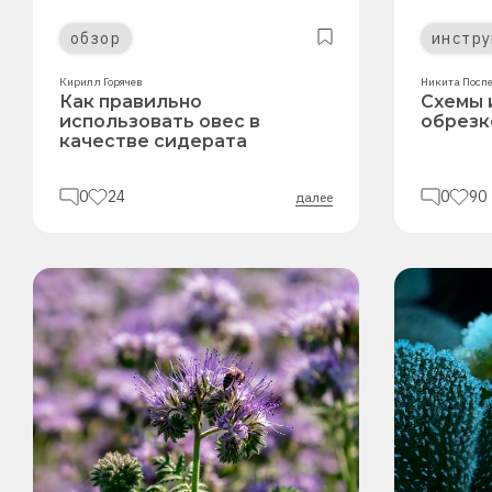
обзор
инстру
Кирилл Горячев
Никита Посп
Как правильно
Схемы 
использовать овес в
обрезк
качестве сидерата
0
24
0
90
далее