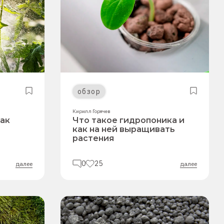
обзор
Кирилл Горячев
как
Что такое гидропоника и
как на ней выращивать
растения
0
25
далее
далее