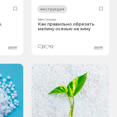
инструкция
Ефим Свиридо
,
Как правильно обрезать
малину осенью на зиму
0
92
далее
далее