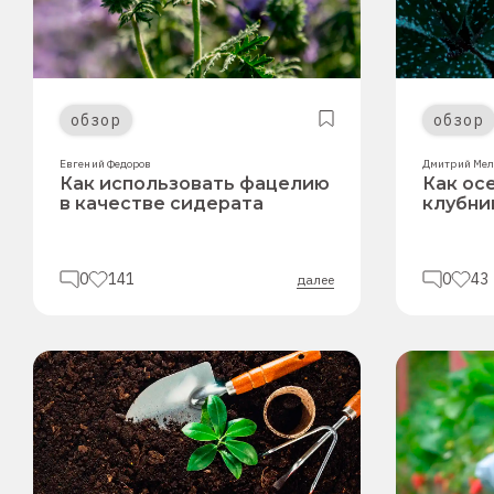
обзор
обзор
Евгений Федоров
Дмитрий Мел
Как использовать фацелию
Как ос
в качестве сидерата
клубник
0
141
0
43
далее