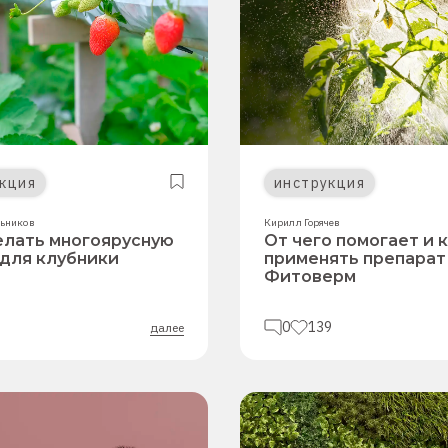
кция
инструкция
ьников
Кирилл Горячев
елать многоярусную
От чего помогает и 
 для клубники
применять препарат
Фитоверм
0
139
далее