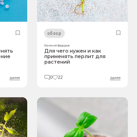
обзор
Евгений Федоров
енять
Для чего нужен и как
ение
применять перлит для
растений
0
22
далее
далее