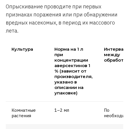
Опрыскивание проводите при первых
признаках поражения или при обнаружении
вредных насекомых, в период их массового
лета.
Культура
Норма на 1 л
Интервал
при
между
концентрации
обработк
аверсектинов 1
% (зависит от
производителя,
указано в
описании на
упаковке)
Комнатные
1–2 мл
По
растения
необходим