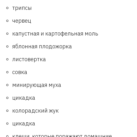
трипсы
червец
капустная и картофельная моль
яблонная плодожорка
листовертка
совка
минирующая муха
цикадка
колорадский жук
цикадка
клещи, которые поражают домашние