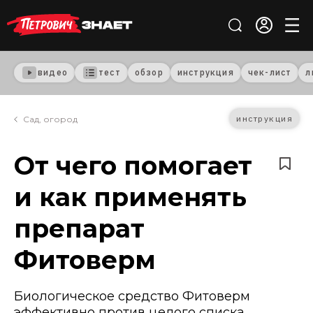
видео
тест
обзор
инструкция
чек-лист
л
инструкция
Сад, огород
От чего помогает
и как применять
препарат
Фитоверм
Биологическое средство Фитоверм
эффективно против целого списка