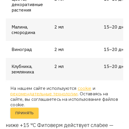
декоративные
растения
Малина,
2 мл
15–20 дней
смородина
Виноград
2 мл
15–20 дней
Клубника,
2 мл
15–20 дней
земляника
На нашем сайте используются
cookie
и
Для работы выбирайте теплый вечер, когда
рекомендательные технологии
. Оставаясь на
сайте, вы соглашаетесь на использование файлов
солнце уже садится. В жару раствор может
cookie.
испариться раньше времени, из-за чего не
ПРИНЯТЬ
успеет подействовать. А при температуре
ниже +15 °С Фитоверм действует слабее —