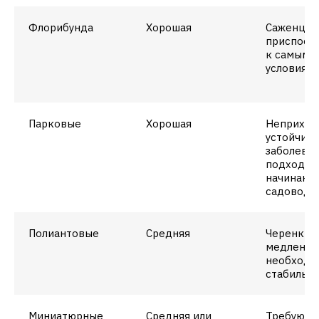
Флорибунда
Хорошая
Саженцы
приспоса
к самым 
условиям
Парковые
Хорошая
Неприхот
устойчивы
заболеван
подходят
начинаю
садоводо
Полиантовые
Средняя
Черенки р
медленно
необходи
стабильна
Миниатюрные
Средняя или
Требуют 