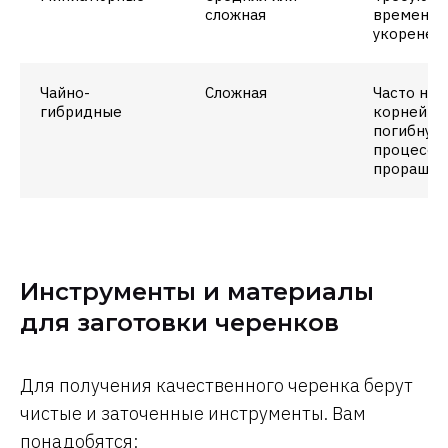
сложная
времени 
укоренен
Чайно-
Сложная
Часто не 
гибридные
корней ил
погибнуть
процессе
проращив
Инструменты и материалы
для заготовки черенков
Для получения качественного черенка берут
чистые и заточенные инструменты. Вам
понадобятся: