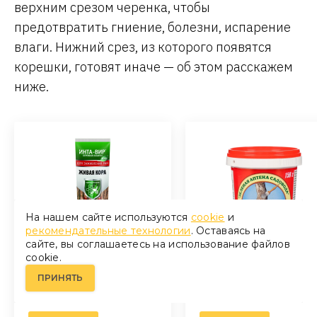
верхним срезом черенка, чтобы
предотвратить гниение, болезни, испарение
влаги. Нижний срез, из которого появятся
корешки, готовят иначе — об этом расскажем
ниже.
На нашем сайте используются
cookie
и
рекомендательные технологии
. Оставаясь на
сайте, вы соглашаетесь на использование файлов
Средство для
Средство для
cookie.
заживления ран
заживления ран
растений Живая кора
растений РанНет
ПРИНЯТЬ