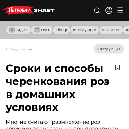
видео
тест
обзор
инструкция
чек-лист
л
инструкция
Сад, огород
Сроки и способы
черенкования роз
в домашних
условиях
Многие считают размножение роз
сложным процессом, но при правильном