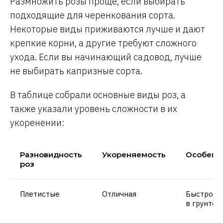
Размножить розы проще, если выбирать
подходящие для черенкования сорта.
Некоторые виды приживаются лучше и дают
крепкие корни, а другие требуют сложного
ухода. Если вы начинающий садовод, лучше
не выбирать капризные сорта.
В таблице собрали основные виды роз, а
также указали уровень сложности в их
укоренении:
Разновидность
Укореняемость
Особенн
роз
Плетистые
Отличная
Быстро д
в грунте