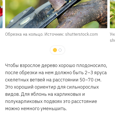
Обрезка на кольцо. Источник: shutterstock.com
Ук
sh
Чтобы взрослое дерево хорошо плодоносило,
после обрезки на нем должно быть 2–3 яруса
скелетных ветвей на расстоянии 50–70 см.
Это хороший ориентир для сильнорослых
видов. Для яблонь на карликовых и
полукарликовых подвоях это расстояние
можно немного уменьшить.