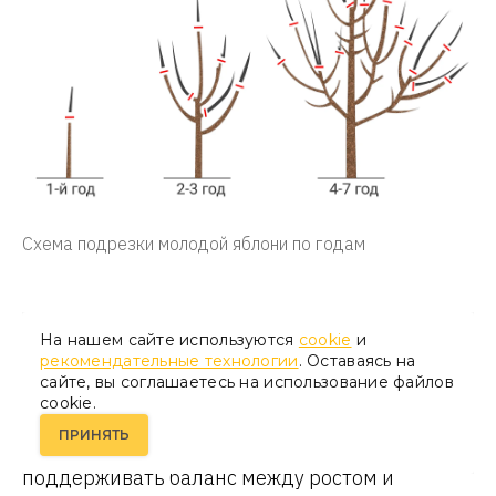
Схема подрезки молодой яблони по годам
На нашем сайте используются
cookie
и
Прореживание взрослой яблони
рекомендательные технологии
. Оставаясь на
сайте, вы соглашаетесь на использование файлов
cookie.
С 5–6 года яблоня вступает в полное
ПРИНЯТЬ
плодоношение. Основная задача садовода —
поддерживать баланс между ростом и