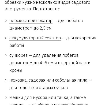
обрезки нужно несколько видов садового
инструмента. Подготовьте:
плоскостной секатор
— для побегов
диаметром до 2,5 см
аккумуляторный секатор
— для ускорения
работы
сучкорез
— для удаления побегов
диаметром до 4–5 см и в верхней части
кроны
ножовка
,
садовая
или
сабельная пила
—
для толстых и старых сучьев
мешки для мусора
или
тачка
, а также
грабли
— для сбора и вывоза обрезков