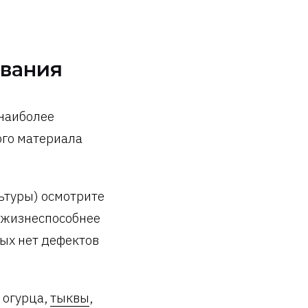
ивания
 наиболее
ого материала
льтуры) осмотрите
 жизнеспособнее
рых нет дефектов
.
 огурца,
тыквы
,