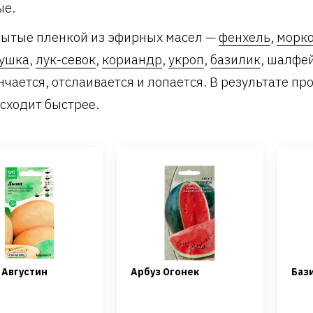
ые.
ытые пленкой из эфирных масел —
фенхель
,
морк
ушка
,
лук-севок
,
кориандр
,
укроп
,
базилик
, шалфей
нчается, отслаивается и лопается. В результате пр
сходит быстрее.
Августин
Арбуз Огонек
Баз