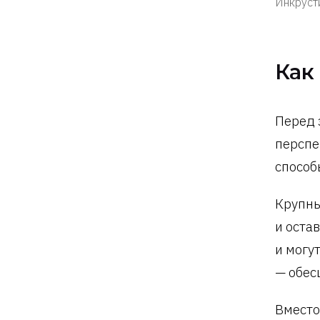
Инкрусти
Как
Перед 
перспе
способ
Крупны
и оста
и могу
— обес
Вместо