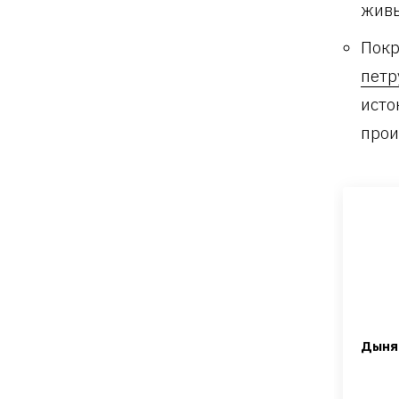
жив
Покр
петр
исто
прои
Дыня 