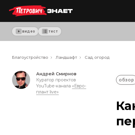
видео
тест
Благоустройство
Ландшафт
Сад, огород
Андрей Смирнов
обзор
Куратор проектов
YouTube-канала
«Евро-
плант live»
Ка
пе