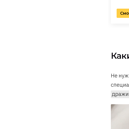
Смо
Как
Не нуж
специа
дражи