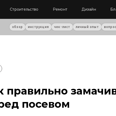
Строительство
Ремонт
Дизайн
Бл
обзор
инструкция
чек-лист
личный опыт
вопро
к правильно замачи
ред посевом