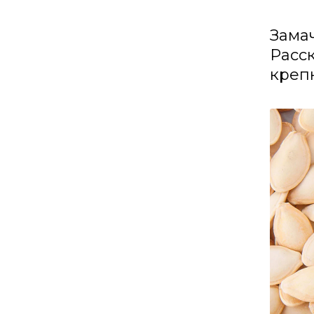
Зама
Расск
креп