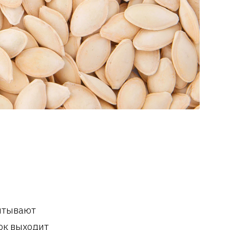
питывают
ток выходит