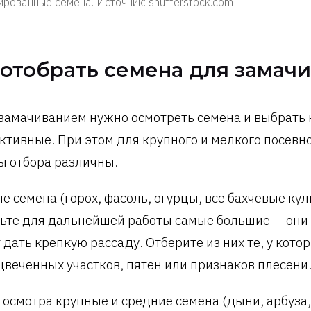
рованные семена. Источник: shutterstock.com
 отобрать семена для замач
замачиванием нужно осмотреть семена и выбрать
ктивные. При этом для крупного и мелкого посевн
ы отбора различны.
е семена (горох, фасоль, огурцы, все бахчевые ку
вьте для дальнейшей работы самые большие — они
т дать крепкую рассаду. Отберите из них те, у кото
цвеченных участков, пятен или признаков плесени
 осмотра крупные и средние семена (дыни, арбуза,