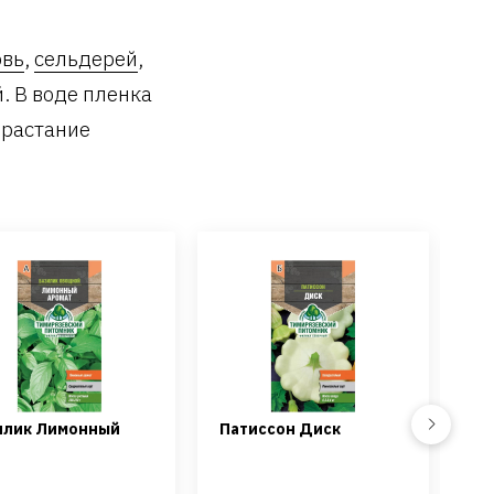
овь
,
сельдерей
,
. В воде пленка
орастание
Next
илик Лимонный
Патиссон Диск
Ка