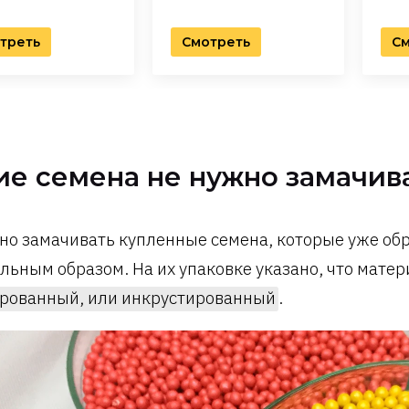
треть
Смотреть
См
ие семена не нужно замачив
но замачивать купленные семена, которые уже об
льным образом. На их упаковке указано, что матер
рованный, или инкрустированный
.