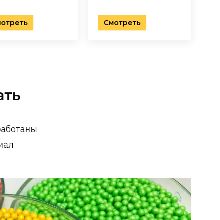
отреть
Смотреть
ать
работаны
иал