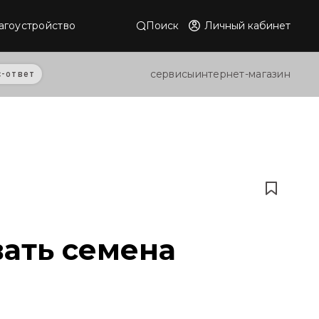
Поиск
Личный кабинет
агоустройство
сервисы
интернет-магазин
с-ответ
вать семена