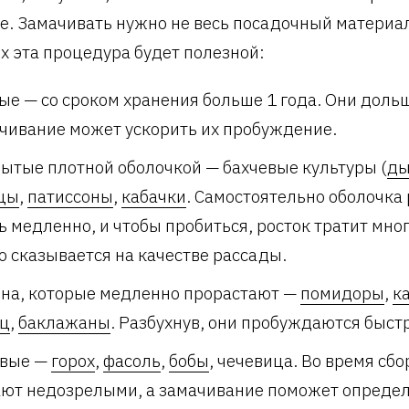
е. Замачивать нужно не весь посадочный материал
х эта процедура будет полезной:
ые — со сроком хранения больше 1 года. Они доль
чивание может ускорить их пробуждение.
ытые плотной оболочкой — бахчевые культуры (
ды
цы
,
патиссоны
,
кабачки
. Самостоятельно оболочка
ь медленно, и чтобы пробиться, росток тратит мно
о сказывается на качестве рассады.
на, которые медленно прорастают —
помидоры
,
к
ец
,
баклажаны
. Разбухнув, они пробуждаются быст
овые —
горох
,
фасоль
,
бобы
, чечевица. Во время сбо
ют недозрелыми, а замачивание поможет определи