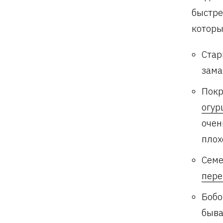
быстре
которы
Стар
зама
Покр
огур
очен
плох
Семе
пер
Боб
быва