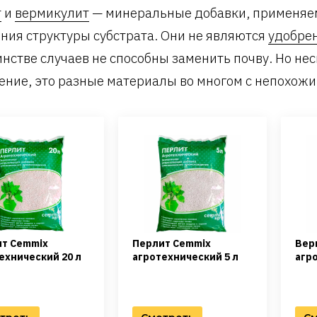
т
и
вермикулит
— минеральные добавки, применяе
ния структуры субстрата. Они не являются
удобре
нстве случаев не способны заменить почву. Но не
ение, это разные материалы во многом с непохожи
т Cemmix
Перлит Cemmix
Вер
ехнический 20 л
агротехнический 5 л
агр