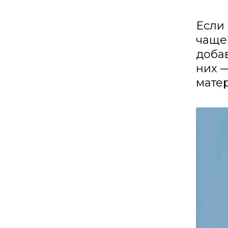
Если 
чаще 
добав
них —
мате