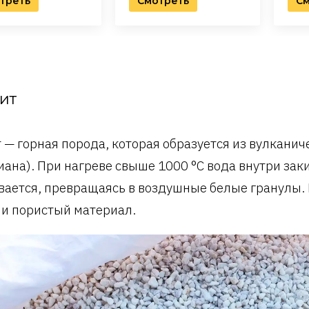
треть
Смотреть
См
ит
 — горная порода, которая образуется из вулканич
иана). При нагреве свыше 1000 °C вода внутри зак
вается, превращаясь в воздушные белые гранулы.
 и пористый материал.