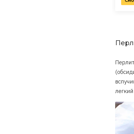
Смо
Перл
Перлит
(обсид
вспучи
легкий