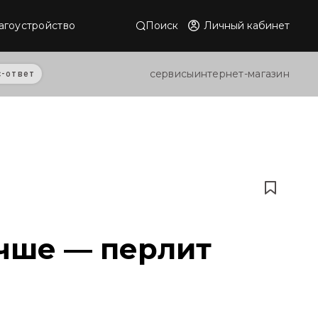
Поиск
Личный кабинет
агоустройство
сервисы
интернет-магазин
с-ответ
учше — перлит