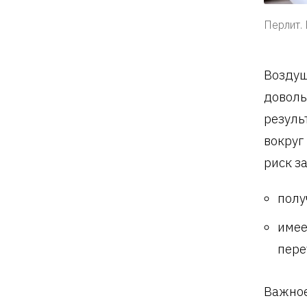
Перлит. 
Воздуш
доволь
резуль
вокруг
риск з
полу
имее
пере
Важное