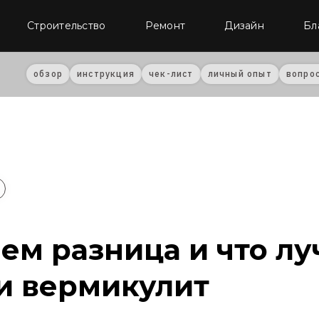
Строительство
Ремонт
Дизайн
Бл
обзор
инструкция
чек-лист
личный опыт
вопро
чем разница и что л
и вермикулит