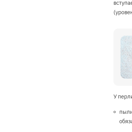
вступа
(урове
У перл
пыли
обяз