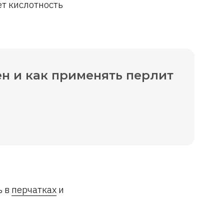
ет кислотность
ен и как применять перлит
ь в
перчатках
и