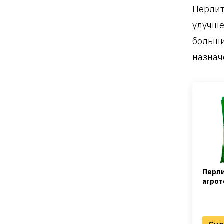
Перли
улучше
больши
назнач
Перли
агрот