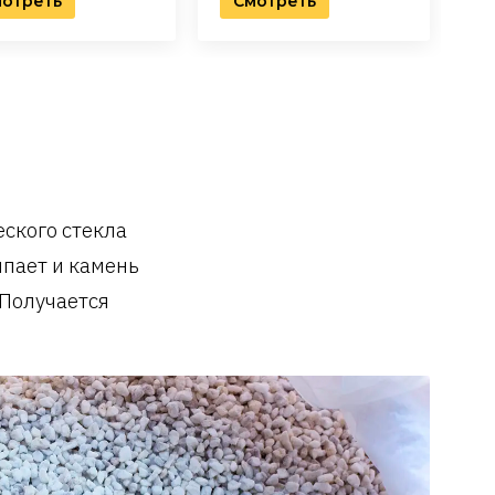
отреть
Смотреть
еского стекла
ипает и камень
 Получается