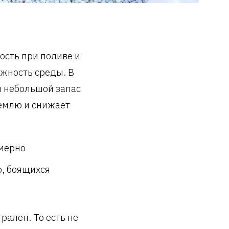
сть при поливе и
ажность среды. В
я небольшой запас
землю и снижает
омерно
р, боящихся
рален. То есть не