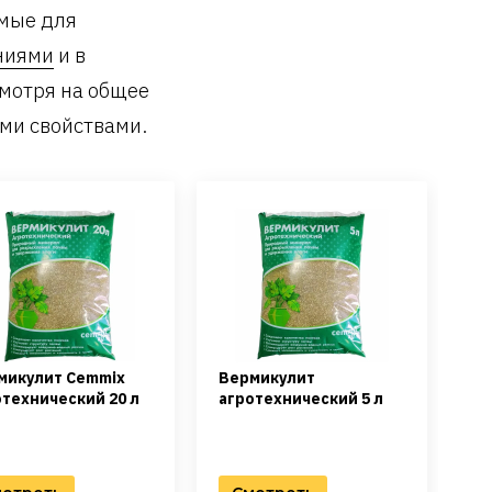
мые для
ниями
и в
смотря на общее
ми свойствами.
микулит Cemmix
Вермикулит
отехнический 20 л
агротехнический 5 л