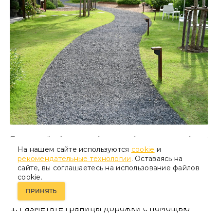
Под гравийной дорожкой должен быть дренажный
слой для отвода воды
На нашем сайте используются
cookie
и
рекомендательные технологии
. Оставаясь на
сайте, вы соглашаетесь на использование файлов
cookie.
Как сделать дорожку из гравия:
ПРИНЯТЬ
Разметьте границы дорожки с помощью