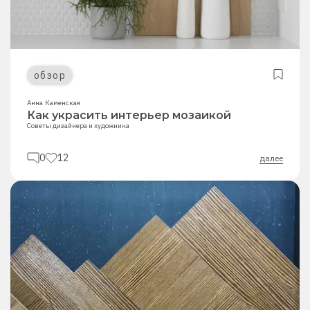
обзор
Анна Каменская
Как украсить интерьер мозаикой
Советы дизайнера и художника
0
12
далее