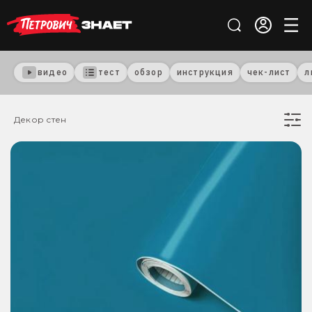
видео
тест
обзор
инструкция
чек-лист
л
Декор стен