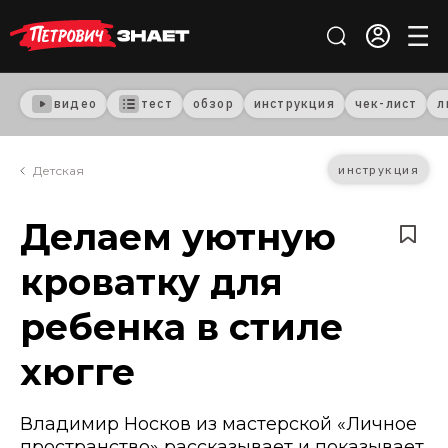
видео
тест
обзор
инструкция
чек-лист
л
инструкция
Детская
Делаем уютную
кроватку для
ребенка в стиле
хюгге
Владимир Носков из мастерской «Личное
пространство» рассказывает и показывает,