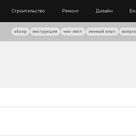
Строительство
Ремонт
Дизайн
Бл
обзор
инструкция
чек-лист
личный опыт
вопро