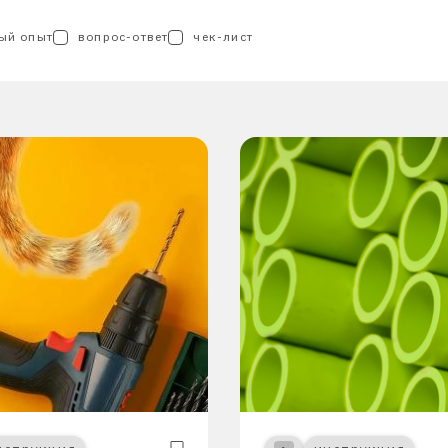
ый опыт
вопрос-ответ
чек-лист