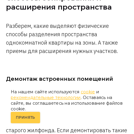
расширения пространства
Разберем, какие выделяют физические
способы разделения пространства
однокомнатной квартиры на зоны. А также
приемы для расширения нужных участков.
Демонтаж встроенных помещений
На нашем сайте используются
cookie
и
В однокомнатных квартирах часто можно
рекомендательные технологии
. Оставаясь на
сайте, вы соглашаетесь на использование файлов
встретить обособленные кладовки и
cookie.
громоздкие антресоли, утратившие
ПРИНЯТЬ
актуальность. Особенно это характерно для
старого жилфонда. Если демонтировать такие