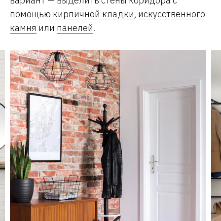
вариант — выделить стены коридора с
помощью
кирпичной кладки
,
искусственного
камня
или
панелей
.