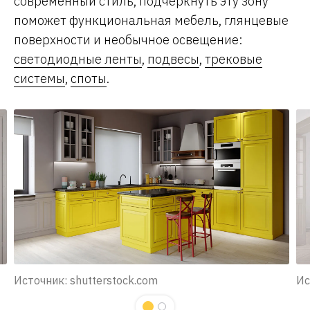
современный стиль, подчеркнуть эту зону
поможет функциональная мебель, глянцевые
поверхности и необычное освещение:
светодиодные ленты
,
подвесы
,
трековые
системы
,
споты
.
Источник: shutterstock.com
Ис