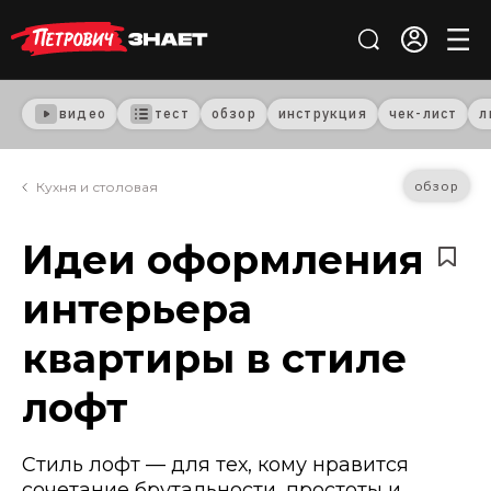
видео
тест
обзор
инструкция
чек-лист
л
обзор
Кухня и столовая
Идеи оформления
интерьера
квартиры в стиле
лофт
Стиль лофт — для тех, кому нравится
сочетание брутальности, простоты и