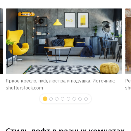
Яркое кресло, пуф, люстра и подушка. Источник:
Ре
shutterstock.com
sh
Стиль лофт в разных комнатах