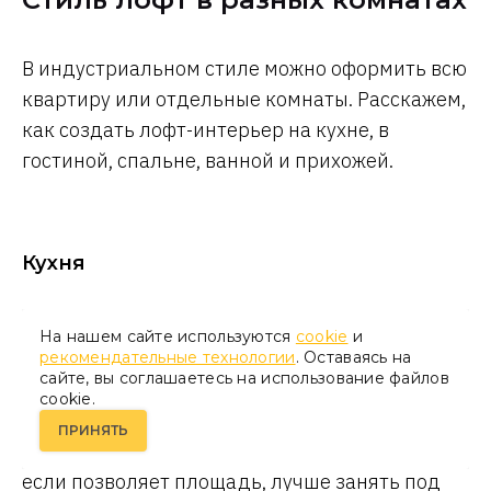
В индустриальном стиле можно оформить всю
квартиру или отдельные комнаты. Расскажем,
как создать лофт-интерьер на кухне, в
гостиной, спальне, ванной и прихожей.
Кухня
Чаще всего кухня в таком стиле — это
На нашем сайте используются
cookie
и
открытое пространство, совмещенное с
рекомендательные технологии
. Оставаясь на
сайте, вы соглашаетесь на использование файлов
гостиной или столовой. Для тех, кто готовит
cookie.
редко, достаточно ниши площадью 6–8 м² с
ПРИНЯТЬ
барной стойкой вместо обеденного стола. Или,
если позволяет площадь, лучше занять под