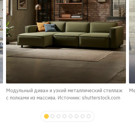
Модульный диван и узкий металлический стеллаж
Ме
с полками из массива. Источник: shutterstock.com