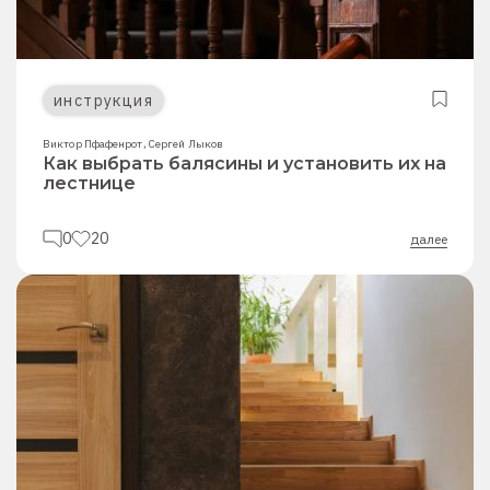
инструкция
Виктор Пфафенрот
,
Сергей Лыков
Как выбрать балясины и установить их на
лестнице
0
20
далее