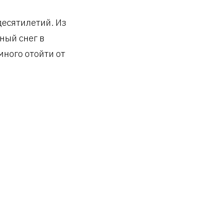
десятилетий. Из
ный снег в
много отойти от