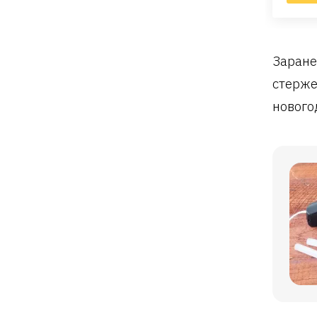
Заране
стерже
нового