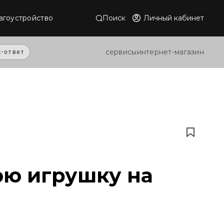
Поиск
Личный кабинет
агоустройство
сервисы
интернет-магазин
с-ответ
юю игрушку на