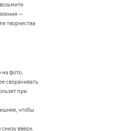
 возьмите
овления —
для творчества
 на фото.
ее сворачивать
ользят при
ишнее, чтобы
снизу вверх.