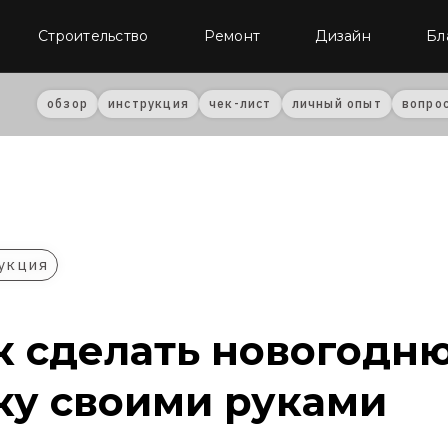
Строительство
Ремонт
Дизайн
Бл
обзор
инструкция
чек-лист
личный опыт
вопро
укция
к сделать новогодн
ку своими руками