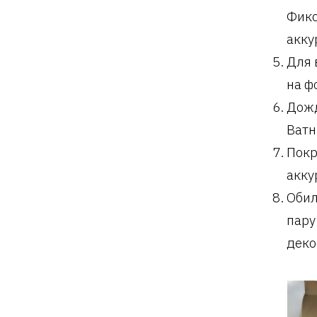
Фикс
акку
Для 
на ф
Дожд
Ватн
Покр
акку
Обил
пару
деко