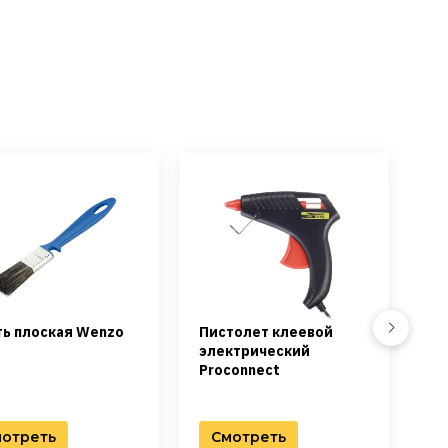
Next
ть плоская Wenzo
Пистолет клеевой
Ст
электрический
Пр
Proconnect
отреть
Смотреть