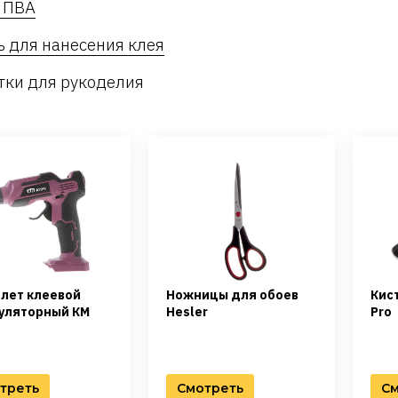
 ПВА
ь для нанесения клея
тки для рукоделия
лет клеевой
Ножницы для обоев
Кис
уляторный КМ
Hesler
Pro
треть
Смотреть
См