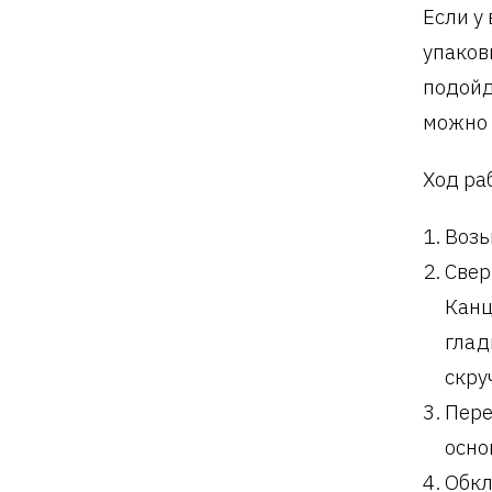
Если у
упаков
подойд
можно 
Ход ра
Возь
Свер
Канц
глад
скру
Пере
осно
Обкл