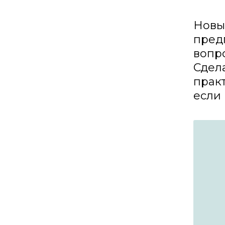
Новый
предп
вопро
Сдел
практ
если