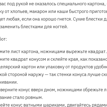
 вас под рукой не оказалось специального картона,
ку от хлопьев, макарон или каши быстрого пригот
ет любая, если она хорошо гнется. Сухие блестки 
заменить блестками для ногтей.
бот:
мите лист картона, ножницами вырежьте квадрат.
ните квадрат конусом и склейте края, как показано
елярский картон или упаковку от продуктов удобн
кой стороной наружу — так стенки конуса лучше ск
чивании.
верните конус вверх дном, ножницами обрежьте л
вание стало ровным.
ейте конус ватными шариками, двигайтесь рядами 