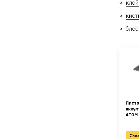
клей
кист
блес
Писто
аккум
АТОМ
Смо