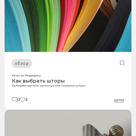
обзор
Наталия Медведева
Как выбрать шторы
Выбираем жалюзи, рулонные или тканевые шторы
0
4
далее