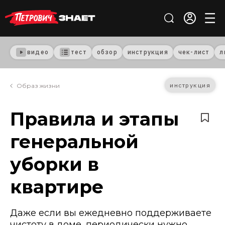
видео
тест
обзор
инструкция
чек-лист
л
инструкция
Образ жизни
Правила и этапы
генеральной
уборки в
квартире
Даже если вы ежедневно поддерживаете
чистоту в доме, периодически нужно