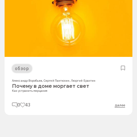
обзор
Александр Воробьев
,
Сергей Пантюхин
,
Георгий Ерахтин
Почему в доме моргает свет
Как устранить мерцания
0
43
далее