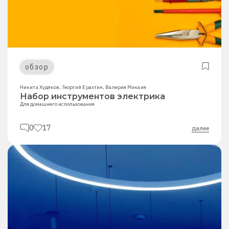
обзор
Никита Худяков
,
Георгий Ерахтин
,
Валерия Микаия
Набор инструментов электрика
Для домашнего использования
0
17
далее