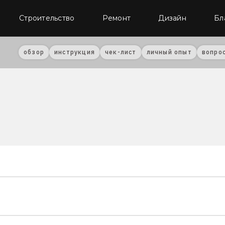
Строительство
Ремонт
Дизайн
Бл
обзор
инструкция
чек-лист
личный опыт
вопро