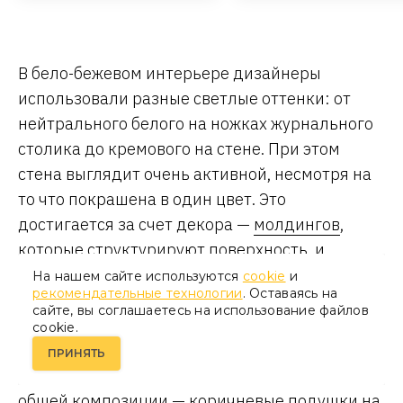
В бело-бежевом интерьере дизайнеры
использовали разные светлые оттенки: от
нейтрального белого на ножках журнального
столика до кремового на стене. При этом
стена выглядит очень активной, несмотря на
то что покрашена в один цвет. Это
достигается за счет декора —
молдингов
,
которые структурируют поверхность, и
вертикальной подсветки
светодиодной
На нашем сайте используются
cookie
и
рекомендательные технологии
. Оставаясь на
лентой
, которая ритмично повторяет
сайте, вы соглашаетесь на использование файлов
вертикали. Чтобы разнообразить почти
cookie.
монохромный интерьер, понадобилась пара
ПРИНЯТЬ
маленьких контрастных предметов в тон
общей композиции —
коричневые подушки
на