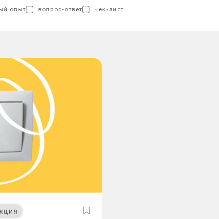
ый опыт
вопрос-ответ
чек-лист
кция