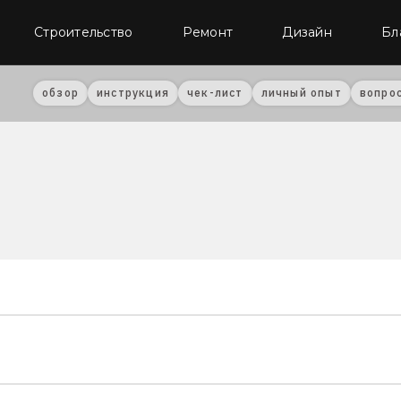
Строительство
Ремонт
Дизайн
Бл
обзор
инструкция
чек-лист
личный опыт
вопро