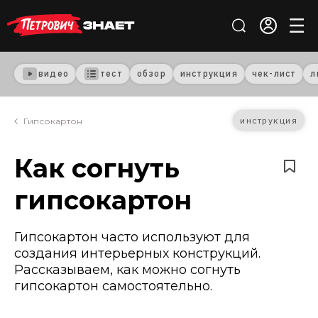
видео
тест
обзор
инструкция
чек-лист
л
инструкция
Гипсокартон
Как согнуть
гипсокартон
Гипсокартон часто используют для
создания интерьерных конструкций.
Рассказываем, как можно согнуть
гипсокартон самостоятельно.