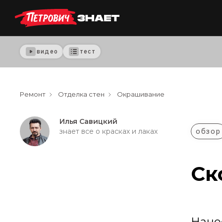
видео
тест
Ремонт
Отделка стен
Окрашивание
Илья Савицкий
обзор
знает все о красках и лаках
Ск
Нанес