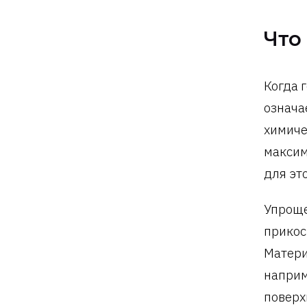
Что
Когда 
означа
химиче
максим
для эт
Упроще
прикос
Матери
наприм
поверх