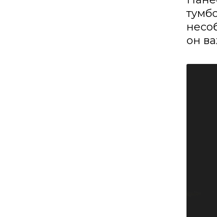
тумбо
несо
он в