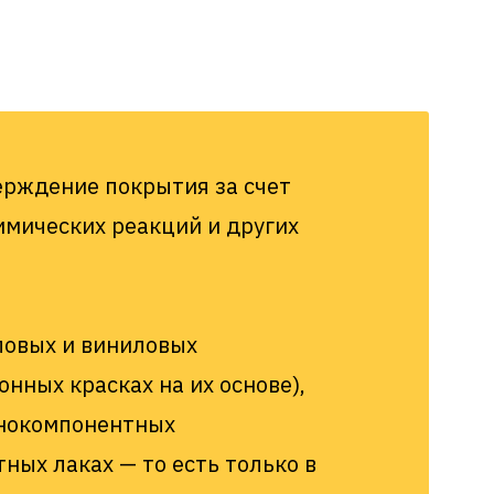
ерждение покрытия за счет
имических реакций и других
ловых и виниловых
нных красках на их основе),
днокомпонентных
ных лаках — то есть только в