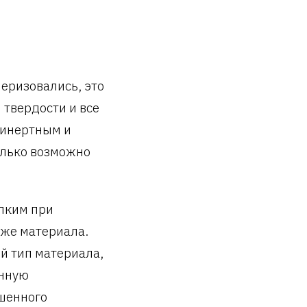
еризовались, это
 твердости и все
 инертным и
олько возможно
ипким при
 же материала.
й тип материала,
енную
ашенного