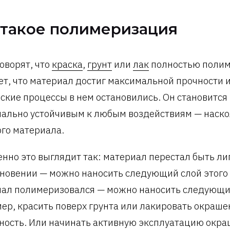
 такое полимеризация
говорят, что
краска
,
грунт
или
лак
полностью полим
ет, что материал достиг максимальной прочности и
ские процессы в нем остановились. Он становится
ально устойчивым к любым воздействиям — наск
ого материала.
нно это выглядит так: материал перестал быть л
новении — можно наносить следующий слой этого
ал полимеризовался — можно наносить следующи
ер, красить поверх грунта или лакировать окраш
ность. Или начинать активную эксплуатацию окр