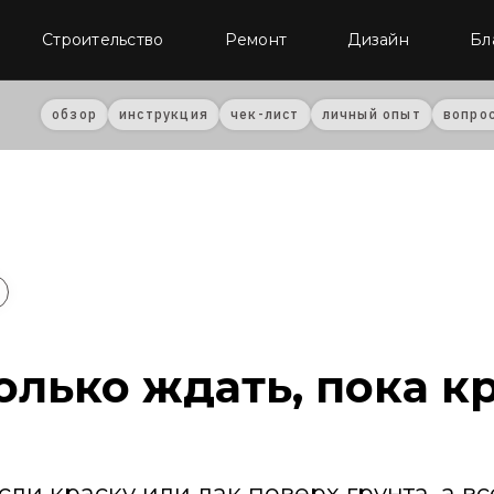
Строительство
Ремонт
Дизайн
Бл
обзор
инструкция
чек-лист
личный опыт
вопро
олько ждать, пока к
ли краску или лак поверх грунта, а 