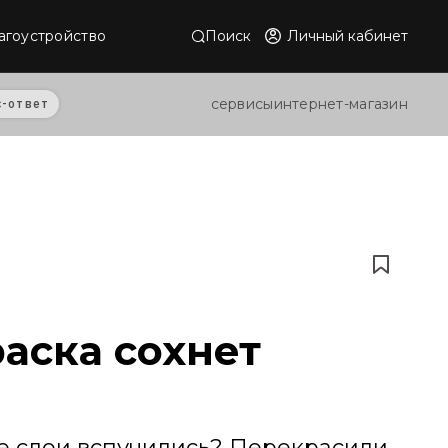
Поиск
Личный кабинет
агоустройство
сервисы
интернет-магазин
с-ответ
раска сохнет
все слои вспучились? Перекрасили