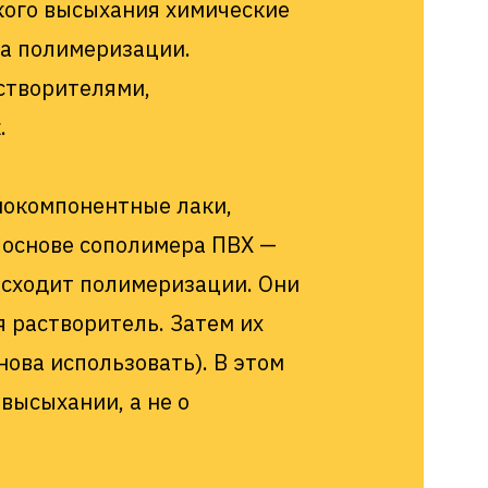
кого высыхания химические
ца полимеризации.
створителями,
.
нокомпонентные лаки,
а основе сополимера ПВХ —
исходит полимеризации. Они
я растворитель. Затем их
нова использовать). В этом
высыхании, а не о