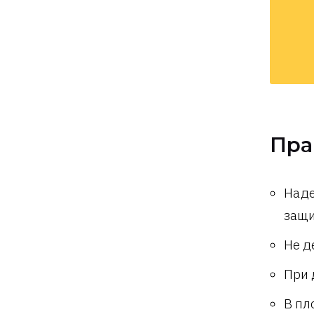
Пра
Над
защи
Не д
При 
В пл