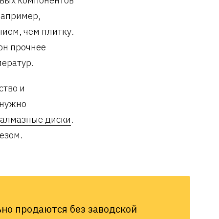
Например,
ием, чем плитку.
он прочнее
ператур.
ство и
 нужно
алмазные диски
.
езом.
но продаются без заводской