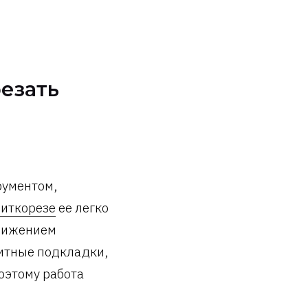
езать
рументом,
литкорезе
ее легко
движением
щитные подкладки,
поэтому работа