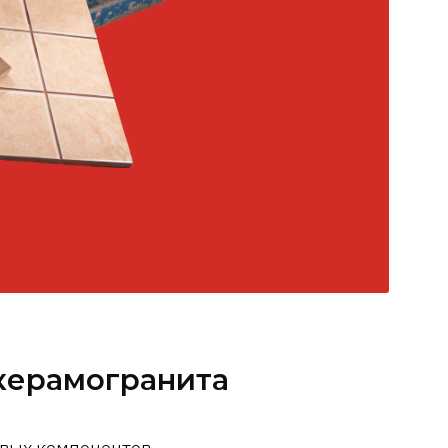
 керамогранита
вых компонентов