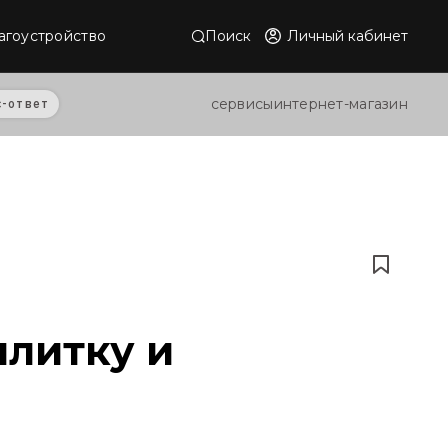
Поиск
Личный кабинет
агоустройство
сервисы
интернет-магазин
с-ответ
плитку и