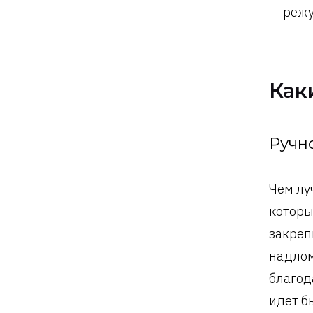
режу
Как
Ручн
Чем лу
которы
закреп
надлом
благод
идет б