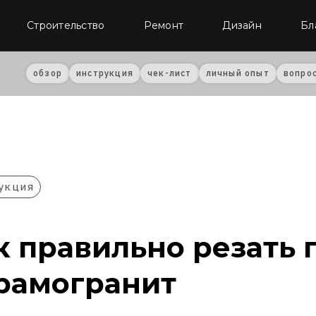
Строительство
Ремонт
Дизайн
Бл
обзор
инструкция
чек-лист
личный опыт
вопро
укция
к правильно резать 
рамогранит