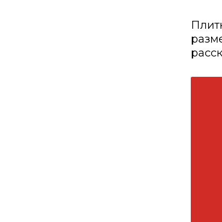
Плит
разме
расс