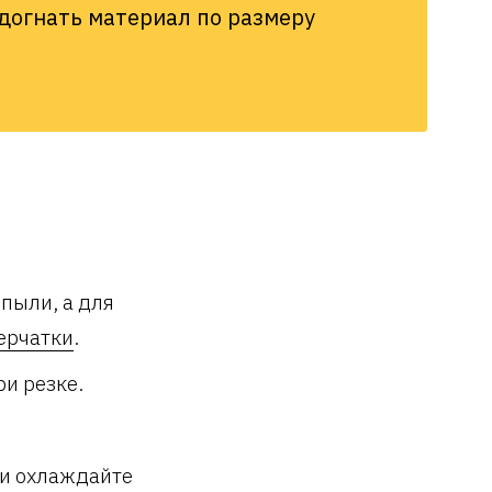
одогнать материал по размеру
пыли, а для
ерчатки
.
ри резке.
 и охлаждайте