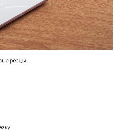
вые резцы
,
езку