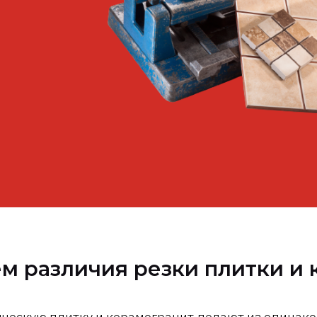
ем различия резки плитки и
ческую плитку
и
керамогранит
делают из одинако