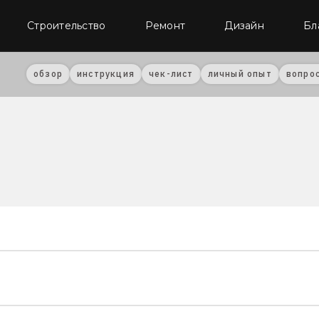
Строительство
Ремонт
Дизайн
Бл
обзор
инструкция
чек-лист
личный опыт
вопро