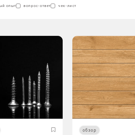
ый опыт
вопрос-ответ
чек-лист
обзор