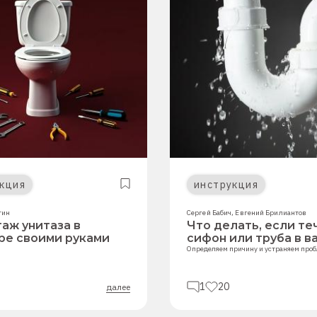
кция
инструкция
тин
Сергей Бабич
,
Евгений Брилиантов
аж унитаза в
Что делать, если те
ре своими руками
сифон или труба в в
Определяем причину и устраняем про
1
20
далее