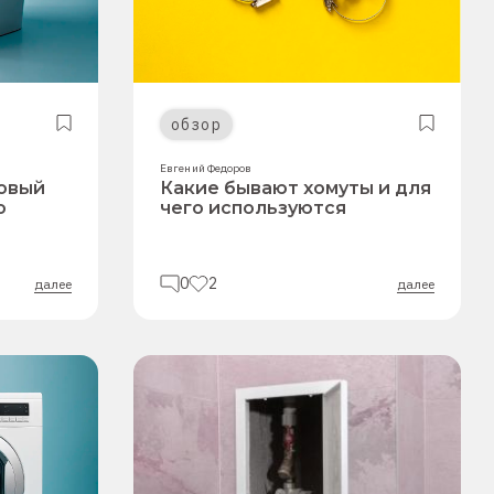
обзор
Евгений Федоров
ковый
Какие бывают хомуты и для
о
чего используются
0
2
далее
далее