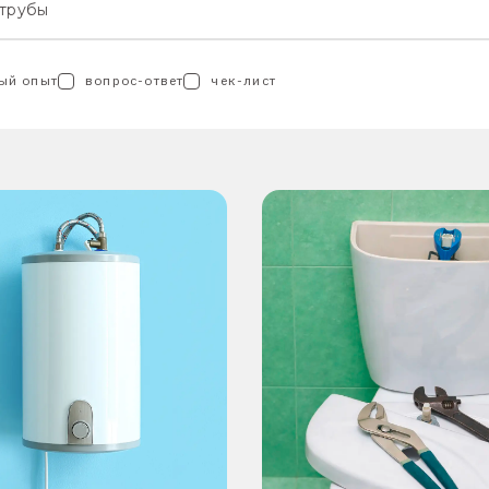
 трубы
ый опыт
вопрос-ответ
чек-лист