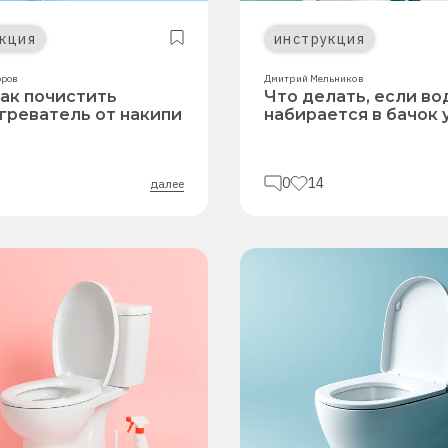
кция
инструкция
оров
Дмитрий Мельников
как почистить
Что делать, если во
греватель от накипи
набирается в бачок 
0
14
далее