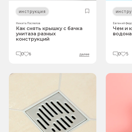
инструкция
инстру
Никита Поспелов
Евгений Фед
Как снять крышку с бачка
Чем и 
унитаза разных
водона
конструкций
0
6
0
5
далее