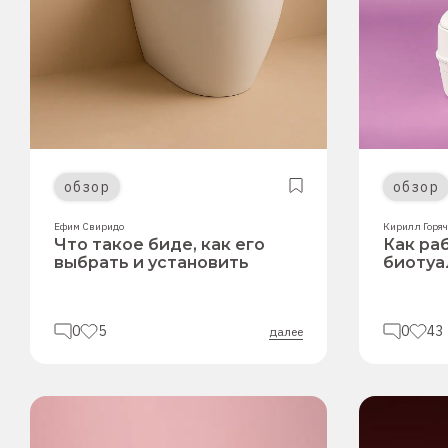
обзор
обзор
Ефим Свиридо
Кирилл Горя
Что такое биде, как его
Как ра
выбрать и установить
биотуа
0
5
0
43
далее