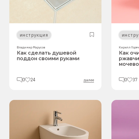
инструкция
инстру
Владимир Марусов
Кирилл Горя
Как сделать душевой
Как оч
поддон своими руками
ржавчи
мочево
0
24
0
37
далее