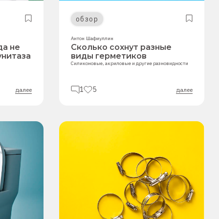
обзор
Антон Шафиуллин
да не
Сколько сохнут разные
унитаза
виды герметиков
Силиконовые, акриловые и другие разновидности
1
5
далее
далее