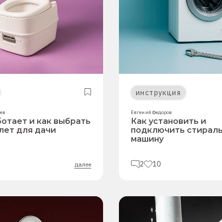
инструкция
чев
Евгений Федоров
ботает и как выбрать
Как установить и
лет для дачи
подключить стирал
машину
2
10
далее