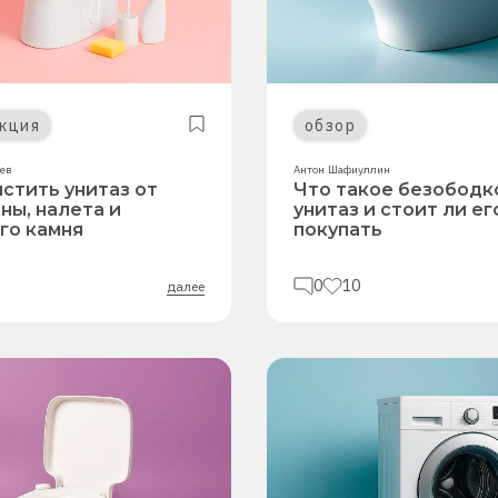
кция
обзор
чев
Антон Шафиуллин
истить унитаз от
Что такое безобод
ны, налета и
унитаз и стоит ли ег
го камня
покупать
0
10
далее