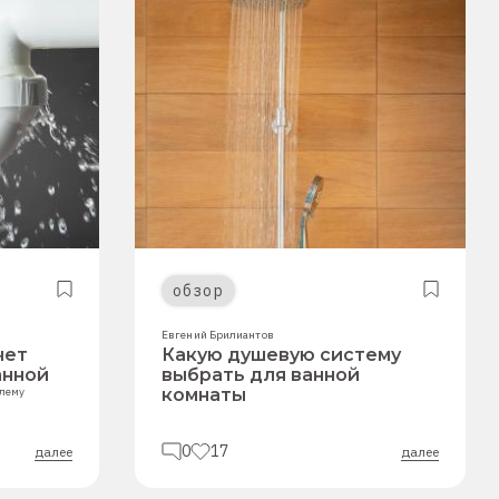
обзор
Евгений Брилиантов
чет
Какую душевую систему
анной
выбрать для ванной
блему
комнаты
0
17
далее
далее