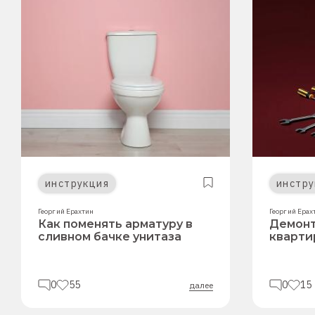
инструкция
инстру
Георгий Ерахтин
Георгий Ерах
Как поменять арматуру в
Демонт
сливном бачке унитаза
кварти
0
55
0
15
далее