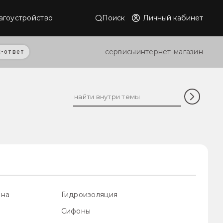
Поиск
Личный кабинет
агоустройство
сервисы
интернет-магазин
с-ответ
ена
Гидроизоляция
Сифоны