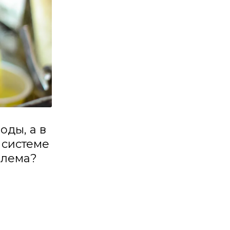
оды, а в
 системе
блема?