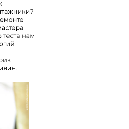
к
нтажники?
ремонте
мастера
 теста нам
оргий
л
рик
ивин.