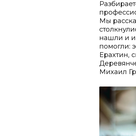
Разбирает
профессио
Мы расска
столкнулис
нашли и и
помогли: 
Ерахтин, 
Деревянче
Михаил Гр