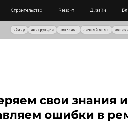
Строительство
Ремонт
Дизайн
Бл
обзор
инструкция
чек-лист
личный опыт
вопро
еряем свои знания и
авляем ошибки в ре