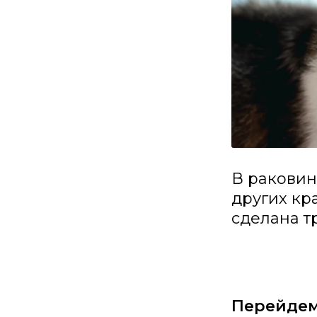
В раковин
других кр
сделана т
Перейдем 