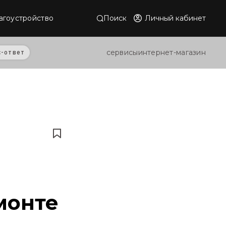
Поиск
Личный кабинет
агоустройство
сервисы
интернет-магазин
с-ответ
монте