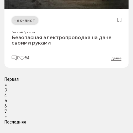
чек-лист
Георгий Ерахтин
Безопасная электропроводка на даче
своими руками
0
54
далее
Первая
«
3
4
5
6
7
»
Последняя