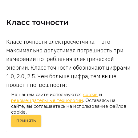
Класс точности
Класс точности электросчетчика — это
максимально допустимая погрешность при
измерении потребления электрической
энергии. Класс точности обозначают цифрами
1.0, 2.0, 2.5. Чем больше цифра, тем выше
процент погрешности:
На нашем сайте используются
cookie
и
класс 1.0 — погрешность 1 %
рекомендательные технологии
. Оставаясь на
сайте, вы соглашаетесь на использование файлов
cookie.
класс 2.0 — погрешность 2 %
ПРИНЯТЬ
класс 2.5 — погрешность 2,5 %