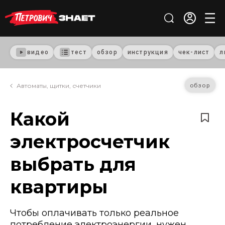
видео
тест
обзор
инструкция
чек-лист
л
обзор
Автоматы, щитки, счетчики
Какой
электросчетчик
выбрать для
квартиры
Чтобы оплачивать только реальное
потребление электроэнергии, нужен