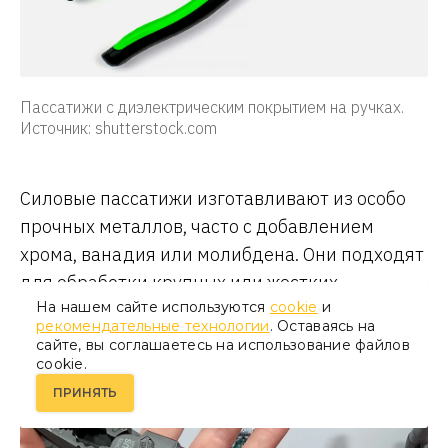
Пассатижи с диэлектрическим покрытием на ручках.
Источник: shutterstock.com
Силовые пассатижи изготавливают из особо
прочных металлов, часто с добавлением
хрома, ванадия или молибдена. Они подходят
для обработки крупных или жестких
На нашем сайте используются
cookie
и
элементов, где требуется надежный захват с
рекомендательные технологии
. Оставаясь на
усилием. Ручки обычно удлиненные для
сайте, вы соглашаетесь на использование файлов
повышения рычажного эффекта.
cookie.
ПРИНЯТЬ