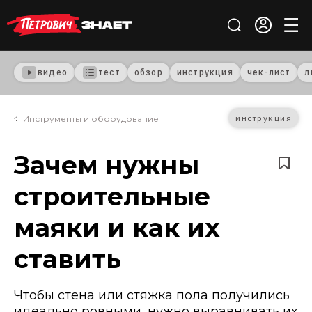
видео
тест
обзор
инструкция
чек-лист
л
инструкция
Инструменты и оборудование
Зачем нужны
строительные
маяки и как их
ставить
Чтобы стена или стяжка пола получились
идеально ровными, нужно выравнивать их