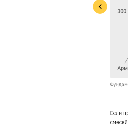
: dom.petrovich.ru
Фундаме
Если п
смесей