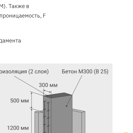
М). Также в
епроницаемость, F
ндамента