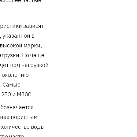
наиболее частые
еристики зависят
 указанной в
 высокой марки,
грузки. Но чаще
дет под нагрузкой
 появлению
ю. Самые
М250 и М300.
обозначается
менее пористым
 количество воды
где часто