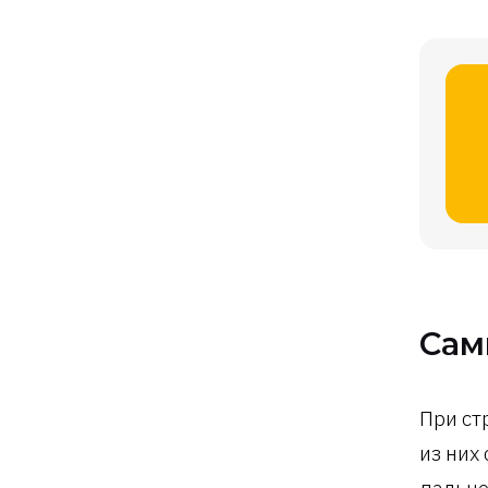
Сам
При ст
из них