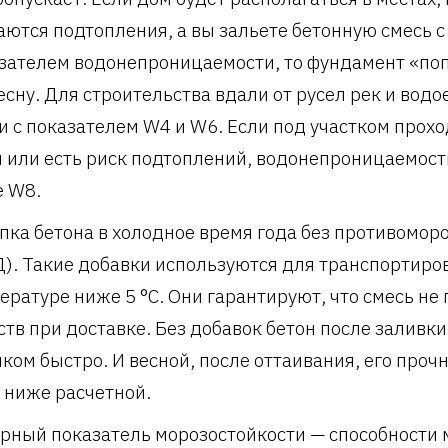
аются подтопления, а вы зальете бетонную смесь с
зателем водонепроницаемости, то фундамент «по
есну. Для строительства вдали от русел рек и вод
и с показателем W4 и W6. Если под участком прох
 или есть риск подтоплений, водонепроницаемост
 W8.
пка бетона в холодное время года без противомор
). Такие добавки используются для транспортиро
ературе ниже 5 °C. Они гарантируют, что смесь не 
ств при доставке. Без добавок бетон после заливк
ком быстро. И весной, после оттаивания, его прочн
 ниже расчетной.
рный показатель морозостойкости — способности