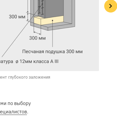
ент глубокого заложения
Источни
ями по выбору
пециалистов
.