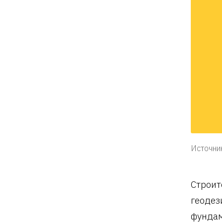
Источник
Строит
геодез
фундам