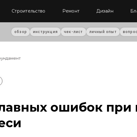
Строительство
Ремонт
Дизайн
Бл
обзор
инструкция
чек-лист
личный опыт
вопро
фундамент
главных ошибок при
еси