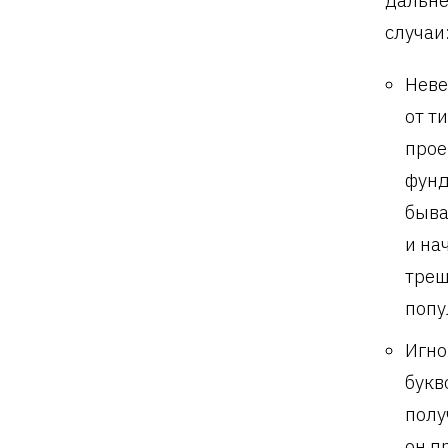
дальне
случаи
Неве
от т
прое
фунд
быва
и на
трещ
попу
Игно
букв
полу
он п