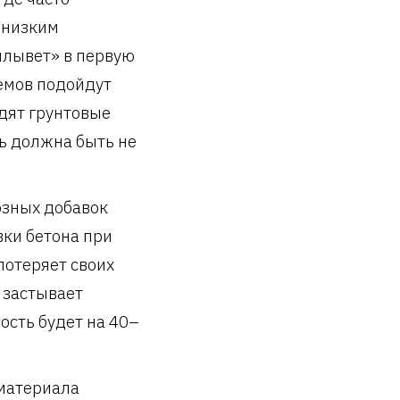
 низким
плывет» в первую
оемов подойдут
одят грунтовые
ь должна быть не
озных добавок
вки бетона при
потеряет своих
и застывает
ость будет на 40–
 материала