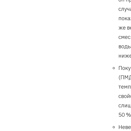
случ
пока
же в
смес
воды
ниже
Поку
(ПМД
темп
свой
слиш
50 %
Неве