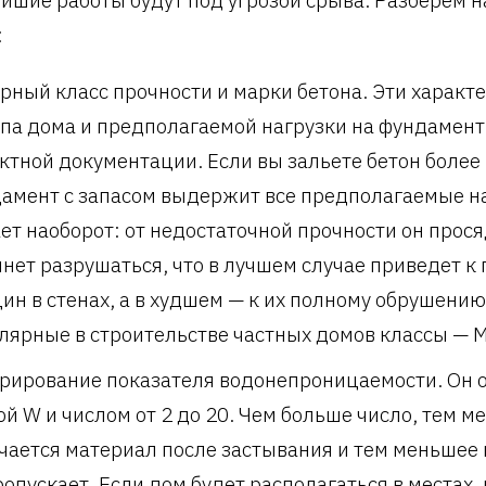
йшие работы будут под угрозой срыва. Разберем 
:
рный класс прочности и марки бетона. Эти характ
ипа дома и предполагаемой нагрузки на фундамент,
ктной документации. Если вы зальете бетон более
амент с запасом выдержит все предполагаемые на
ет наоборот: от недостаточной прочности он прося
чнет разрушаться, что в лучшем случае приведет к
ин в стенах, а в худшем — к их полному обрушени
лярные в строительстве частных домов классы — 
рирование показателя водонепроницаемости. Он 
ой W и числом от 2 до 20. Чем больше число, тем 
чается материал после застывания и тем меньшее
ропускает. Если дом будет располагаться в местах, 