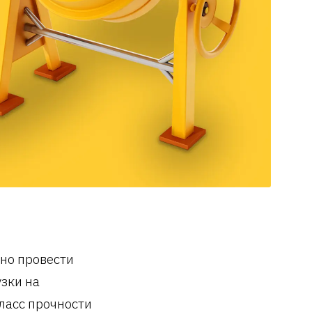
жно провести
зки на
ласс прочности