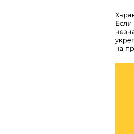
Хара
Если 
незна
укре
на п