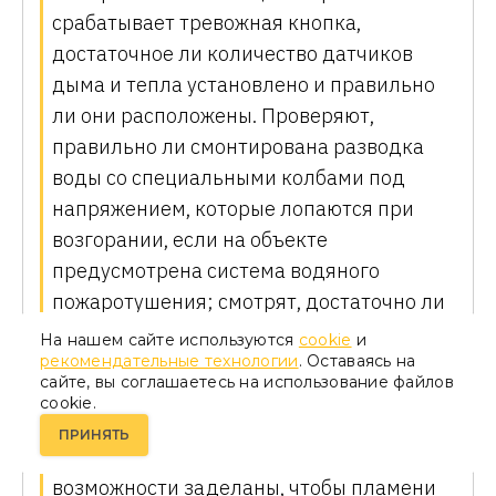
срабатывает тревожная кнопка,
достаточное ли количество датчиков
дыма и тепла установлено и правильно
ли они расположены. Проверяют,
правильно ли смонтирована разводка
воды со специальными колбами под
напряжением, которые лопаются при
возгорании, если на объекте
предусмотрена система водяного
пожаротушения; смотрят, достаточно ли
огнетушителей. Следят за безопасностью
На нашем сайте используются
cookie
и
рекомендательные технологии
. Оставаясь на
укладки электропроводки: кабель
сайте, вы соглашаетесь на использование файлов
должен быть уложен в защитные короба
cookie.
или трубы. Отверстия между
ПРИНЯТЬ
помещениями должны быть по
возможности заделаны, чтобы пламени