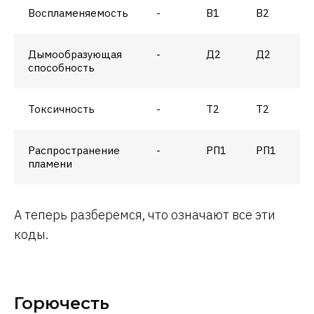
Воспламеняемость
-
В1
В2
В
Дымообразующая
-
Д2
Д2
Д
способность
Токсичность
-
Т2
Т2
Т
Распространение
-
РП1
РП1
Р
пламени
А теперь разберемся, что означают все эти
коды.
Горючесть