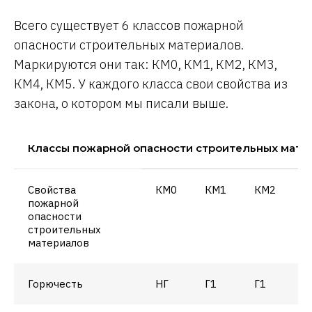
Всего существует 6 классов пожарной
опасности строительных материалов.
Маркируются они так: КМ0, КМ1, КМ2, КМ3,
КМ4, КМ5. У каждого класса свои свойства из
закона, о котором мы писали выше.
Классы пожарной опасности строительных мате
Свойства
КМ0
КМ1
КМ2
К
пожарной
опасности
строительных
материалов
Горючесть
НГ
Г1
Г1
Г