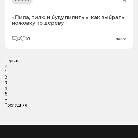
«Пила, пилю и буду пилить!»: как выбрать
ножовку по дереву
0
61
далее
Первая
«
1
2
3
4
5
»
Последняя