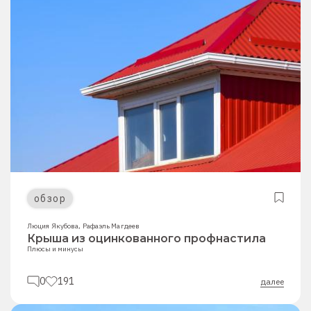
обзор
Люция Якубова
,
Рафаэль Магдеев
Крыша из оцинкованного профнастила
Плюсы и минусы
0
191
далее