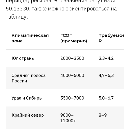
периода) региона. Это значение берут из
СП
50.13330
, также можно ориентироваться на
таблицу:
Климатическая
ГСОП
Требуемое
зона
(примерно)
R
Юг страны
2000–3500
3,3–4,2
Средняя полоса
4000–5000
4,7–5,3
России
Урал и Сибирь
5500–7000
5,8–6,7
Крайний север
9000–
8–9
11000+