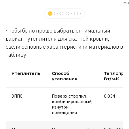
мо
Чтобы было проще выбрать оптимальный
вариант утеплителя для скатной кровли,
свели основные характеристики материалов в
таблицу:
Утеплитель
Способ
Теплопров
утепления
Вт/м·К
ЭППС
Поверх стропил,
0,034
комбинированный,
изнутри
помещения