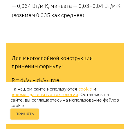
— 0,034 Вт/м·K, минвата — 0,03–0,04 Вт/м·K
(возьмем 0,035 как среднее)
Для многослойной конструкции
применим формулу:
R = d₁/λ₁ + d₂/λ₂, где:
На нашем сайте используются
cookie
и
d₁ — толщина ЭППС
рекомендательные технологии
. Оставаясь на
сайте, вы соглашаетесь на использование файлов
cookie.
d₂ — толщина минеральной ваты
ПРИНЯТЬ