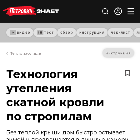
видео
тест
обзор
инструкция
чек-лист
л
инструкция
Теплоизоляция
Технология
утепления
скатной кровли
по стропилам
Без теплой крыши дом быстро остывает
зимой и превращается в душную камеру