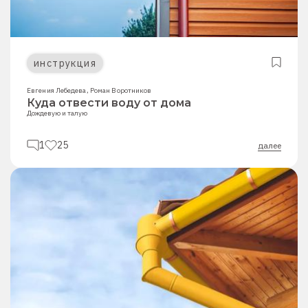
инструкция
Евгения Лебедева
,
Роман Воротников
Куда отвести воду от дома
Дождевую и талую
1
25
далее