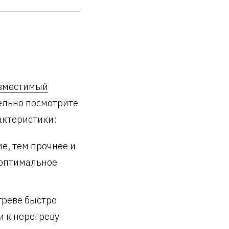
вместимый
ельно посмотрите
актеристики:
е, тем прочнее и
 оптимальное
греве быстро
и к перегреву