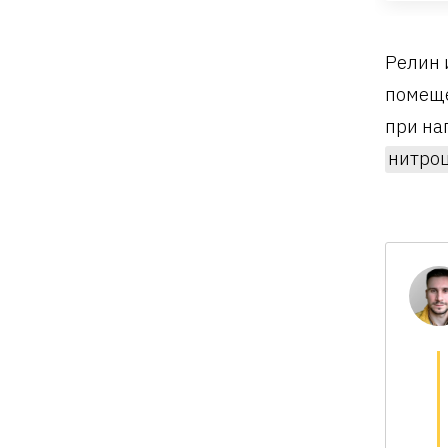
Релин 
помеще
при на
нитро