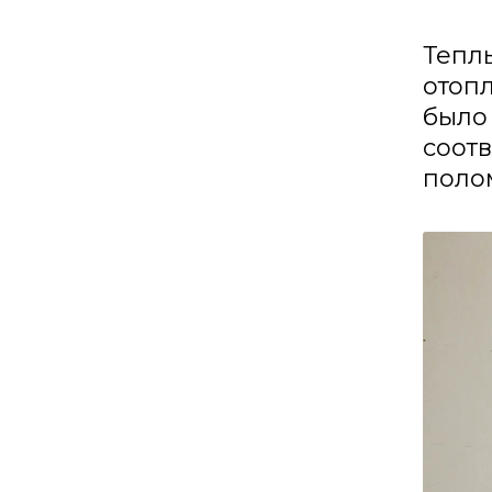
Тепл
отопл
было
соотв
полом