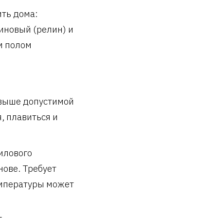
ть дома:
иновый (релин) и
м полом
 выше допустимой
, плавиться и
илового
нове. Требует
емпературы может