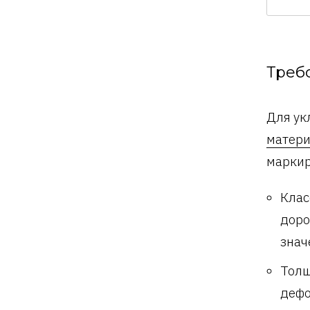
Треб
Для ук
матер
маркир
Клас
доро
знач
Тол
дефо