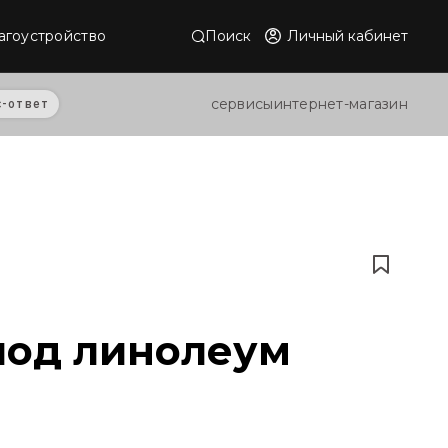
Поиск
Личный кабинет
агоустройство
сервисы
интернет-магазин
с-ответ
под линолеум