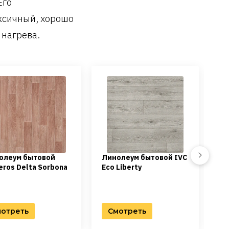
Его
ксичный, хорошо
 нагрева.
Next
олеум бытовой
Линолеум бытовой IVC
Ли
eros Delta Sorbona
Eco Liberty
Ec
отреть
Смотреть