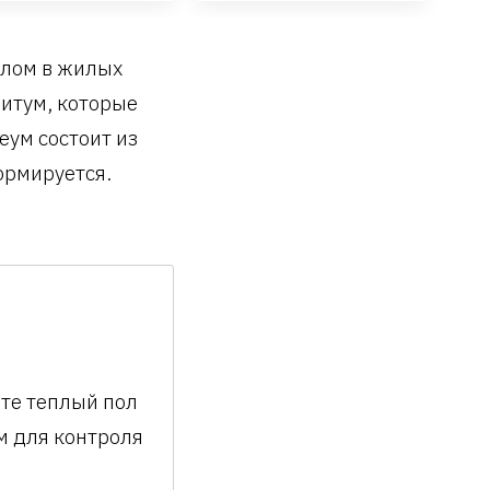
олом в жилых
итум, которые
еум состоит из
ормируется.
йте теплый пол
м для контроля