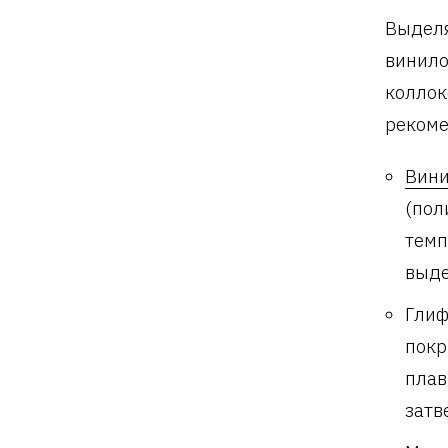
Выделя
винило
коллок
рекоме
Вин
(пол
темп
выде
Глиф
покр
плав
затв