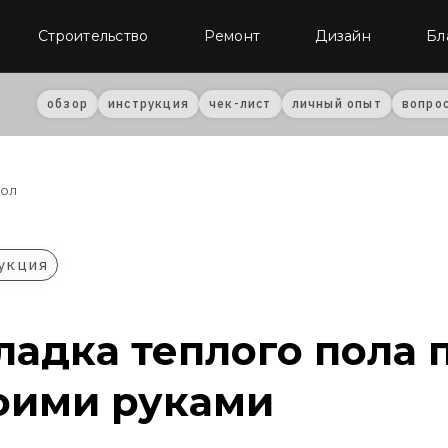
Строительство
Ремонт
Дизайн
Бл
обзор
инструкция
чек-лист
личный опыт
вопро
пол
укция
ладка теплого пола 
оими руками