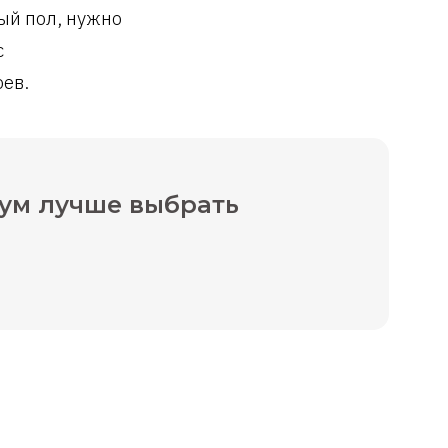
ый пол, нужно
с
оев.
ум лучше выбрать