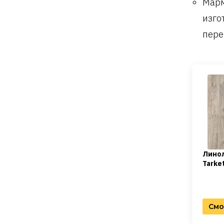
Марм
изго
пере
Лино
Tarke
Смо