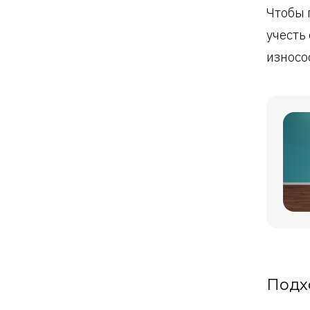
Чтобы 
учесть
износо
Подх