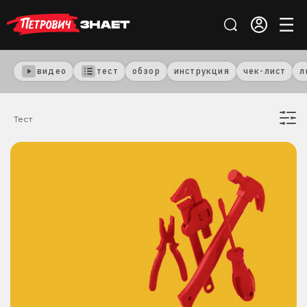
видео
тест
обзор
инструкция
чек-лист
л
Тест