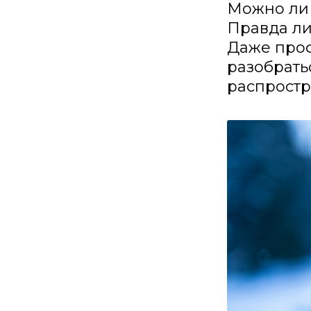
Можно ли 
Правда ли
Даже про
разобратьс
распростр