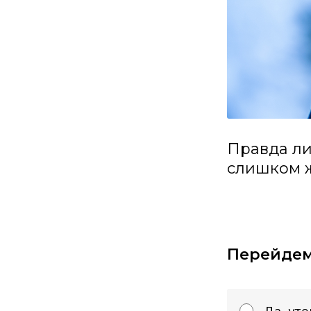
Правда ли
слишком ж
Перейдем 
Да, ут