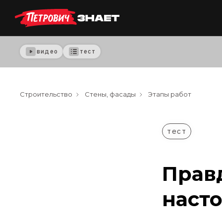
видео
тест
Строительство
Стены, фасады
Этапы работ
тест
Прав
наст