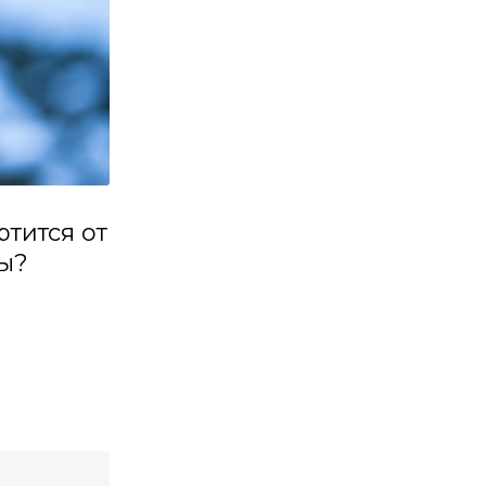
ртится от
ы?