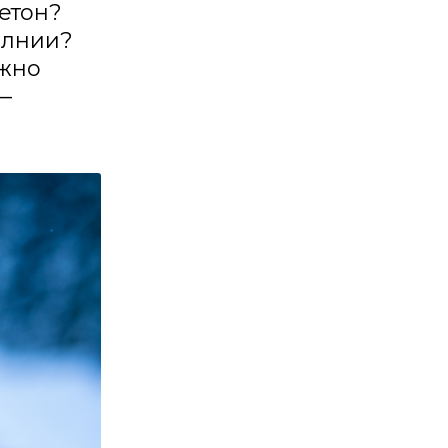
бетон?
олнии?
ожно
 —