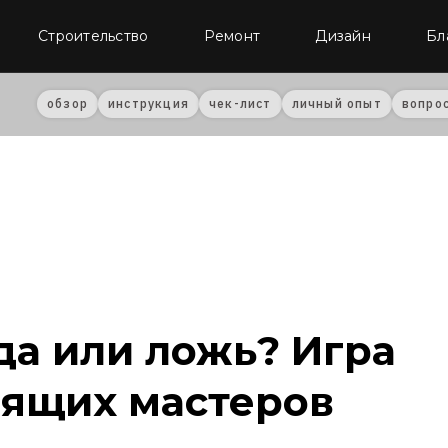
Строительство
Ремонт
Дизайн
Бл
обзор
инструкция
чек-лист
личный опыт
вопро
да или ложь? Игра
оящих мастеров