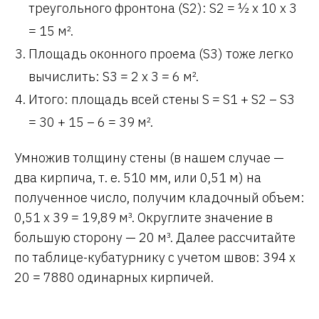
треугольного фронтона (S2): S2 = ½ х 10 х 3
= 15 м².
Площадь оконного проема (S3) тоже легко
вычислить: S3 = 2 х 3 = 6 м².
Итого: площадь всей стены S = S1 + S2 – S3
= 30 + 15 – 6 = 39 м².
Умножив толщину стены (в нашем случае —
два кирпича, т. е. 510 мм, или 0,51 м) на
полученное число, получим кладочный объем:
0,51 х 39 = 19,89 м³. Округлите значение в
большую сторону — 20 м³. Далее рассчитайте
по таблице-кубатурнику с учетом швов: 394 х
20 = 7880 одинарных кирпичей.