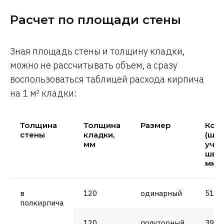
Расчет по площади стены
Зная площадь стены и толщину кладки,
можно не рассчитывать объем, а сразу
воспользоваться таблицей расхода кирпича
на 1 м² кладки:
Толщина
Толщина
Размер
Коли
стены
кладки,
(шт.)
мм
уче
швов
мм
в
120
одинарный
51
полкирпича
120
полуторный
39