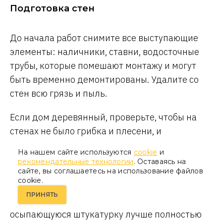
Подготовка стен
До начала работ снимите все выступающие
элементы: наличники, ставни, водосточные
трубы, которые помешают монтажу и могут
быть временно демонтированы. Удалите со
стен всю грязь и пыль.
Если дом деревянный, проверьте, чтобы на
стенах не было грибка и плесени, и
обязательно обработайте всю поверхность
На нашем сайте используются
cookie
и
антисептиком
. Кирпичные, каменные и
рекомендательные технологии
. Оставаясь на
сайте, вы соглашаетесь на использование файлов
блочные стены обследуйте на наличие
cookie.
трещин и щелей — замажьте их
цементным
ПРИНЯТЬ
раствором
или
монтажной пеной
. Старую и
осыпающуюся штукатурку лучше полностью