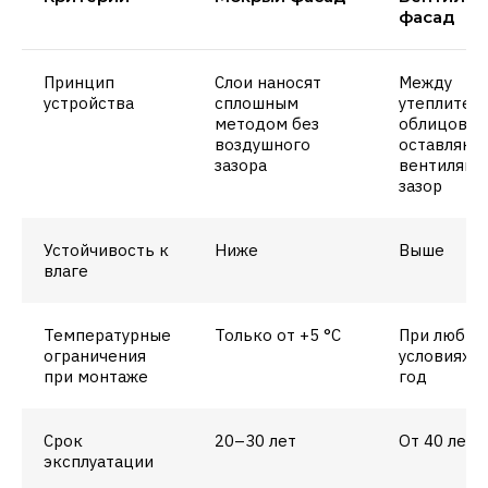
фасад
Принцип
Слои наносят
Между
устройства
сплошным
утеплител
методом без
облицовко
воздушного
оставляют
зазора
вентиляци
зазор
Устойчивость к
Ниже
Выше
влаге
Температурные
Только от +5 °C
При любых
ограничения
условиях, 
при монтаже
год
Срок
20–30 лет
От 40 лет
эксплуатации