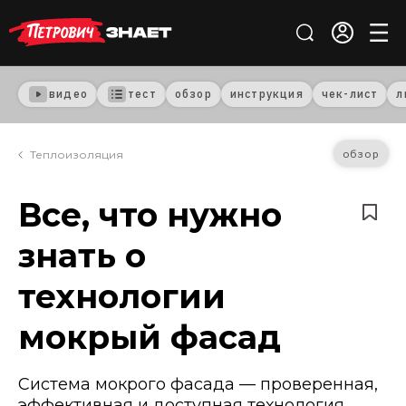
видео
тест
обзор
инструкция
чек-лист
л
обзор
Теплоизоляция
Все, что нужно
знать о
технологии
мокрый фасад
Система мокрого фасада — проверенная,
эффективная и доступная технология,