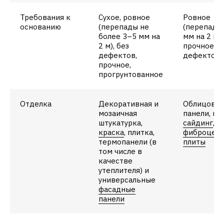
Требования к
Сухое, ровное
Ровное
основанию
(перепады не
(перепады
более 3–5 мм на
мм на 2 м),
2 м), без
прочное, б
дефектов,
дефектов
прочное,
прогрунтованное
Отделка
Декоративная и
Облицово
мозаичная
панели, пл
штукатурка,
сайдинг
,
краска
, плитка,
фиброцем
термопанели (в
плиты
том числе в
качестве
утеплителя) и
универсальные
фасадные
панели