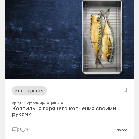
инструкция
Аркадий Боралов
,
Ирина Гришина
Коптильня горячего копчения своими
руками
0
32
далее