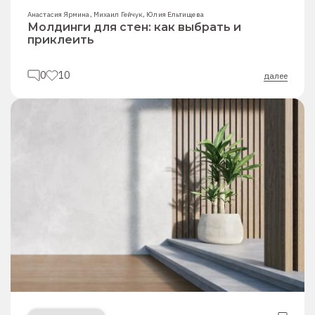
Анастасия Ярмина
,
Михаил Гейчук
,
Юлия Ельтищева
Молдинги для стен: как выбрать и
приклеить
0
10
далее