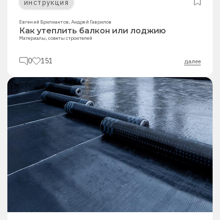
инструкция
Евгений Брилиантов
,
Андрей Гаврилов
Как утеплить балкон или лоджию
Материалы, советы строителей
0
151
далее